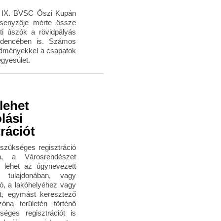
 IX. BVSC Őszi Kupán
rsenyzője mérte össze
i úszók a rövidpályás
medencében is. Számos
redményekkel a csapatok
gyesület.
lehet
lási
rációt
szükséges regisztráció
n, a Városrendészet
tt lehet az úgynevezett
 tulajdonában, vagy
ó, a lakóhelyéhez vagy
ét, egymást keresztező
a területén történő
séges regisztrációt is