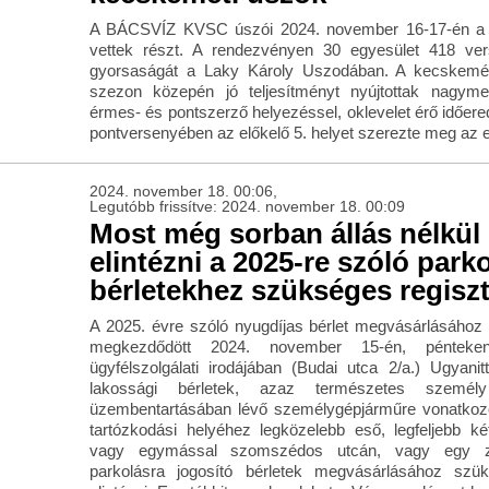
A BÁCSVÍZ KVSC úszói 2024. november 16-17-én a
vettek részt. A rendezvényen 30 egyesület 418 ve
gyorsaságát a Laky Károly Uszodában. A kecskemét
szezon közepén jó teljesítményt nyújtottak nagy
érmes- és pontszerző helyezéssel, oklevelet érő időe
pontversenyében az előkelő 5. helyet szerezte meg az e
2024. november 18. 00:06,
Legutóbb frissítve: 2024. november 18. 00:09
Most még sorban állás nélkül 
elintézni a 2025-re szóló parko
bérletekhez szükséges regiszt
A 2025. évre szóló nyugdíjas bérlet megvásárlásához 
megkezdődött 2024. november 15-én, pénteke
ügyfélszolgálati irodájában (Budai utca 2/a.) Ugyani
lakossági bérletek, azaz természetes személy
üzembentartásában lévő személygépjárműre vonatkoz
tartózkodási helyéhez legközelebb eső, legfeljebb k
vagy egymással szomszédos utcán, vagy egy zón
parkolásra jogosító bérletek megvásárlásához szük