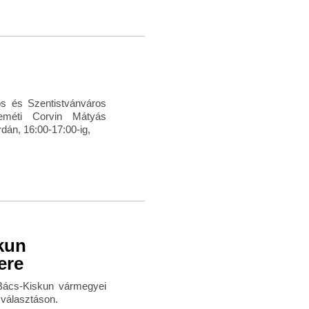
os és Szentistvánváros
keméti Corvin Mátyás
dán, 16:00-17:00-ig,
kun
ere
 Bács-Kiskun vármegyei
 választáson.