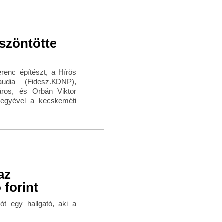
öszöntötte
renc építészt, a Hírös
udia (Fidesz.KDNP),
áros, és Orbán Viktor
zjegyével a kecskeméti
az
 forint
tót egy hallgató, aki a