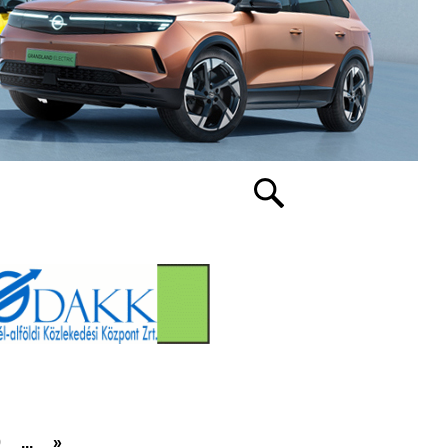
0
...
»