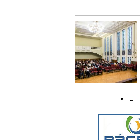
«
...