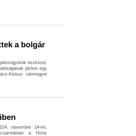
ttek a bolgár
a pénzügyőrök eszközei,
atóságának járőrei egy
Bács-Kiskun vármegyei
iben
2024. november 24-én,
csarnokban a Hírös