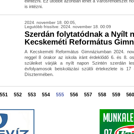
elintézni. Ez utóbbit azonban lehet a Városrendészet ho
is intézni.
2024. november 18. 00:05,
Legutóbb frissítve: 2024. november 18. 00:09
Szerdán folytatódnak a Nyílt 
Kecskeméti Református Gim
A Kecskeméti Református Gimnáziumban 2024. nov
reggel 8 órakor az iskola iránt érdeklődő 6. és 8. o
szüleiket várják a nyílt napon Szintén szerdán l
évfolyamosok beiskolázási szülői értekezlete is 17 
Dísztermében.
551
552
553
554
555
556
557
558
559
56