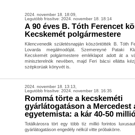
2024. november 18. 18:09,
Legutóbb frissítve: 2024. november 18. 18:14
A 90 éves B. Tóth Ferencet k
Kecskemét polgármestere
Kilencvenedik születésnapján köszöntötték B. Tóth Fe
Lovarda megálmodóját. Szemereyné Pataki Kla
Kecskemét polgármestere emléklapot adott át a v
miniszterelnök nevében, majd Feri bácsi ellátta ké
szépkorúak könyvét is.
2024. november 18. 13:13,
Legutóbb frissítve: 2024. november 18. 16:35
Rommá törte a kecskeméti
gyárlátogatáson a Mercedest 
egyetemista: a kár 40-50 millió
Totálkárosra tört egy több tíz millió forintos luxusau
gyárlátogatáson engedély nélkül vitte próbakörre.