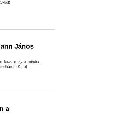
3-ból)
mann János
án lesz, melyre minden
mindhárom Kara!
n a