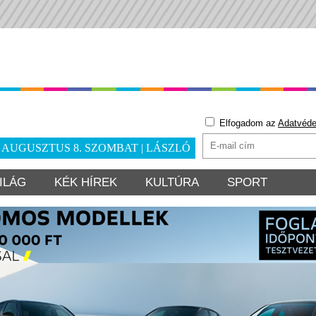
Elfogadom az
Adatvéde
. AUGUSZTUS 8. SZOMBAT | LÁSZLÓ
ILÁG
KÉK HÍREK
KULTÚRA
SPORT