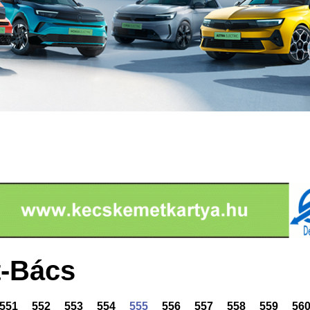
-Bács
551
552
553
554
555
556
557
558
559
56