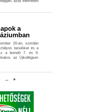
nlapján, azaz interneten
napok a
náziumban
ember 20-án, szerdán
sztályos tanulókat és a
esz a leendő 7. és 9.
órakor, az Újkollégium
0
...
»