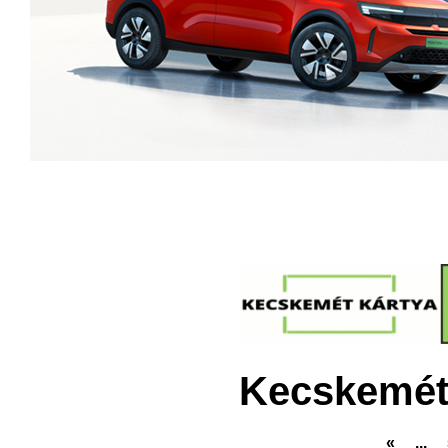
Kecskemét
«
...