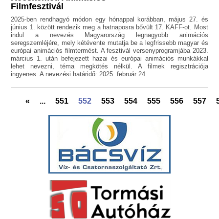
Filmfesztivál
2025-ben rendhagyó módon egy hónappal korábban, május 27. és
június 1. között rendezik meg a hatnaposra bővült 17. KAFF-ot. Most
indul a nevezés Magyarország legnagyobb animációs
seregszemléjére, mely kétévente mutatja be a legfrissebb magyar és
európai animációs filmtermést. A fesztivál versenyprogramjába 2023.
március 1. után befejezett hazai és európai animációs munkákkal
lehet nevezni, téma megkötés nélkül. A filmek regisztrációja
ingyenes. A nevezési határidő: 2025. február 24.
«
...
551
552
553
554
555
556
557