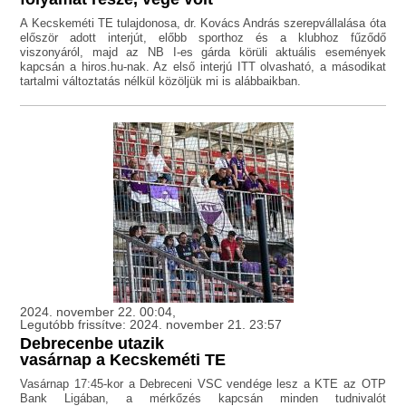
A Kecskeméti TE tulajdonosa, dr. Kovács András szerepvállalása óta
először adott interjút, előbb sporthoz és a klubhoz fűződő
viszonyáról, majd az NB I-es gárda körüli aktuális események
kapcsán a hiros.hu-nak. Az első interjú ITT olvasható, a másodikat
tartalmi változtatás nélkül közöljük mi is alábbaikban.
2024. november 22. 00:04,
Legutóbb frissítve: 2024. november 21. 23:57
Debrecenbe utazik
vasárnap a Kecskeméti TE
Vasárnap 17:45-kor a Debreceni VSC vendége lesz a KTE az OTP
Bank Ligában, a mérkőzés kapcsán minden tudnivalót