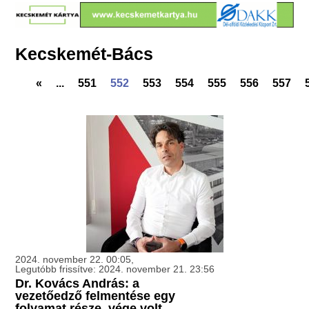
Kecskemét-Bács
«
...
551
552
553
554
555
556
557
2024. november 22. 00:05,
Legutóbb frissítve: 2024. november 21. 23:56
Dr. Kovács András: a
vezetőedző felmentése egy
folyamat része, vége volt