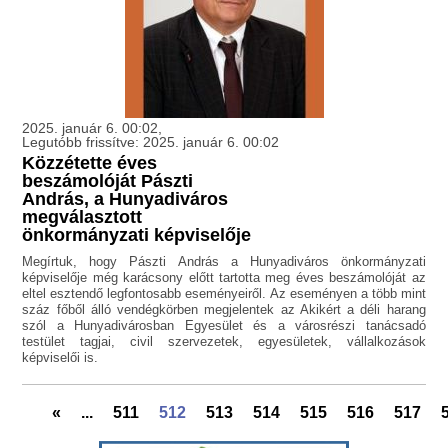
2025. január 6. 00:02,
Legutóbb frissítve: 2025. január 6. 00:02
Közzétette éves
beszámolóját Pászti
András, a Hunyadiváros
megválasztott
önkormányzati képviselője
Megírtuk, hogy Pászti András a Hunyadiváros önkormányzati
képviselője még karácsony előtt tartotta meg éves beszámolóját az
eltel esztendő legfontosabb eseményeiről. Az eseményen a több mint
száz főből álló vendégkörben megjelentek az Akikért a déli harang
szól a Hunyadivárosban Egyesület és a városrészi tanácsadó
testület tagjai, civil szervezetek, egyesületek, vállalkozások
képviselői is.
«
...
511
512
513
514
515
516
517