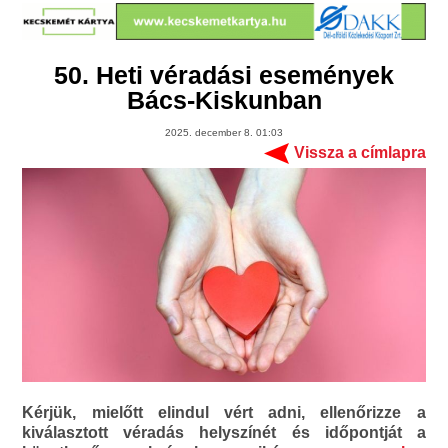
50. Heti véradási események
Bács-Kiskunban
2025. december 8. 01:03
Vissza a címlapra
Kérjük, mielőtt elindul vért adni, ellenőrizze a
kiválasztott véradás helyszínét és időpontját a