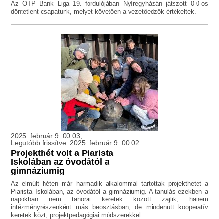
Az OTP Bank Liga 19. fordulójában Nyíregyházán játszott 0-0-os
döntetlent csapatunk, melyet követően a vezetőedzők értékeltek.
2025. február 9. 00:03,
Legutóbb frissítve: 2025. február 9. 00:02
Projekthét volt a Piarista
Iskolában az óvodától a
gimnáziumig
Az elmúlt héten már harmadik alkalommal tartottak projekthetet a
Piarista Iskolában, az óvodától a gimnáziumig. A tanulás ezekben a
napokban nem tanórai keretek között zajlik, hanem
intézményrészenként más beosztásban, de mindenütt kooperatív
keretek közt, projektpedagógiai módszerekkel.