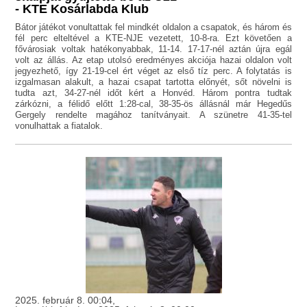
- KTE Kosárlabda Klub
Bátor játékot vonultattak fel mindkét oldalon a csapatok, és három és
fél perc elteltével a KTE-NJE vezetett, 10-8-ra. Ezt követően a
fővárosiak voltak hatékonyabbak, 11-14. 17-17-nél aztán újra egál
volt az állás. Az etap utolsó eredményes akciója hazai oldalon volt
jegyezhető, így 21-19-cel ért véget az első tíz perc. A folytatás is
izgalmasan alakult, a hazai csapat tartotta előnyét, sőt növelni is
tudta azt, 34-27-nél időt kért a Honvéd. Három pontra tudtak
zárkózni, a félidő előtt 1:28-cal, 38-35-ös állásnál már Hegedűs
Gergely rendelte magához tanítványait. A szünetre 41-35-tel
vonulhattak a fiatalok.
2025. február 8. 00:04,