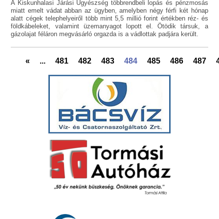
A Kiskunhalasi Járási Ügyészség többrendbeli lopás és pénzmosás
miatt emelt vádat abban az ügyben, amelyben négy férfi két hónap
alatt cégek telephelyeiről több mint 5,5 millió forint értékben réz- és
földkábeleket, valamint üzemanyagot lopott el. Ötödik társuk, a
gázolajat féláron megvásárló orgazda is a vádlottak padjára került.
«
...
481
482
483
484
485
486
487