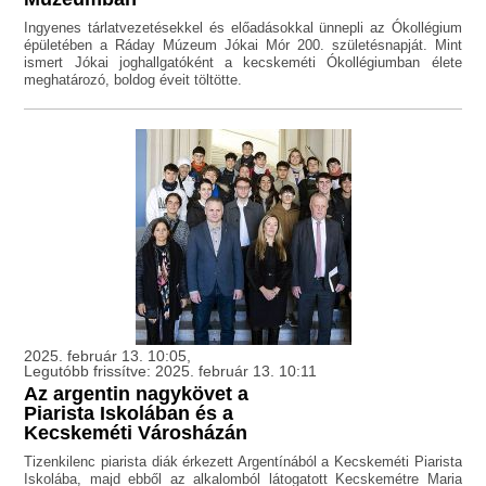
Ingyenes tárlatvezetésekkel és előadásokkal ünnepli az Ókollégium
épületében a Ráday Múzeum Jókai Mór 200. születésnapját. Mint
ismert Jókai joghallgatóként a kecskeméti Ókollégiumban élete
meghatározó, boldog éveit töltötte.
2025. február 13. 10:05,
Legutóbb frissítve: 2025. február 13. 10:11
Az argentin nagykövet a
Piarista Iskolában és a
Kecskeméti Városházán
Tizenkilenc piarista diák érkezett Argentínából a Kecskeméti Piarista
Iskolába, majd ebből az alkalomból látogatott Kecskemétre Maria