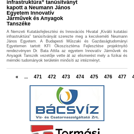
infrastruktúra” tanúsítványt
kapott a Neumann János
Egyetem Innovatív
Járművek és Anyagok
Tanszéke
A Nemzeti Kutatásfejlesztési és Innovációs Hivatal „Kiváló kutatási
infrastruktúra" tanúsítványát szerezte meg a kecskeméti Neumann
János Egyetem. A Budapesti Műszaki és Gazdaságtudományi
Egyetemen tartott KFI Ökoszisztéma Fejlesztése projektnyitó
rendezvényen Dr. Bata Attila az egyetem Innovatív Járművek és
Anyagok Tanszék vezetője vette át az elismerést mely a fizikai és
mérnöki tudományok területén minősíti az intézményt.
«
...
471
472
473
474
475
476
477