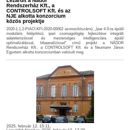
Lezárult a Nádor
Rendszerház Kft., a
CONTROLSOFT Kft. és az
NJE alkotta konzorcium
közös projektje
2020-1.1.2-PIACI-KFI-2020-00062 azonosítószámú, „Ipar 4.0-ra épülő
moduláris felépítésű, ipari csomagológép fejlesztése integrált
adatelemzéssel és mesterséges intelligenciára épülő
optimalizálással, hibaanalízissel" című projekt a NÁDOR
Rendszerház Kft., a CONTROLSOFT Kft. és a Neumann János
Egyetem alkotta konzorciumban valósult meg.
2025. február 12. 15:11,