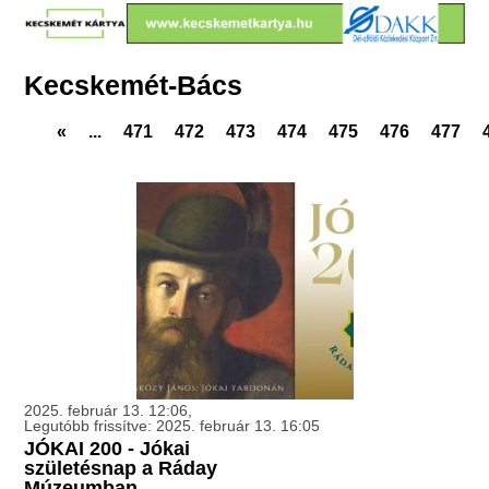
Kecskemét-Bács
«
...
471
472
473
474
475
476
477
2025. február 13. 12:06,
Legutóbb frissítve: 2025. február 13. 16:05
JÓKAI 200 - Jókai
születésnap a Ráday
Múzeumban