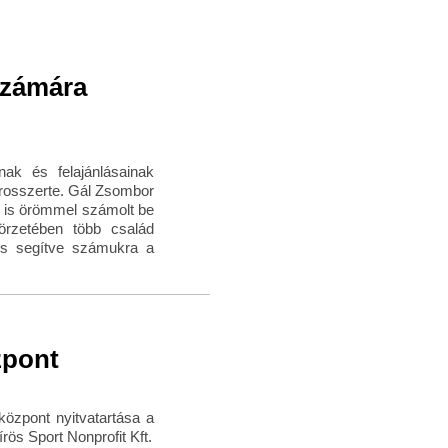
számára
ak és felajánlásainak
rosszerte. Gál Zsombor
 is örömmel számolt be
örzetében több család
 is segítve számukra a
zpont
özpont nyitvatartása a
írös Sport Nonprofit Kft.