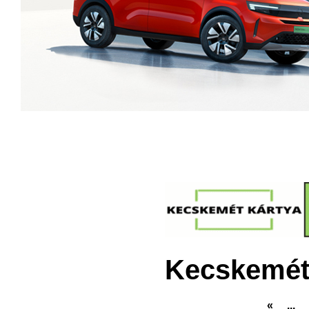
Kecskemét
«
...