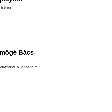
 István
s mögé Bács-
nalazódott a jánoshalmi