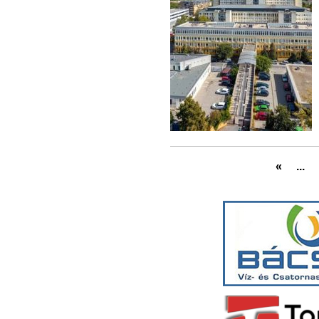
«
...