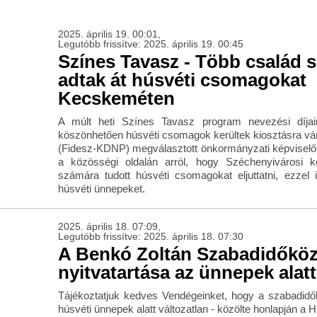
2025. április 19. 00:01,
Legutóbb frissítve: 2025. április 19. 00:45
Színes Tavasz - Több család 
adtak át húsvéti csomagokat
Kecskeméten
A múlt heti Színes Tavasz program nevezési díjain
köszönhetően húsvéti csomagok kerültek kiosztásra vá
(Fidesz-KDNP) megválasztott önkormányzati képviselő
a közösségi oldalán arról, hogy Széchenyivárosi k
számára tudott húsvéti csomagokat eljuttatni, ezzel
húsvéti ünnepeket.
2025. április 18. 07:09,
Legutóbb frissítve: 2025. április 18. 07:30
A Benkó Zoltán Szabadidőkö
nyitvatartása az ünnepek alatt
Tájékoztatjuk kedves Vendégeinket, hogy a szabadidők
húsvéti ünnepek alatt változatlan - közölte honlapján a H