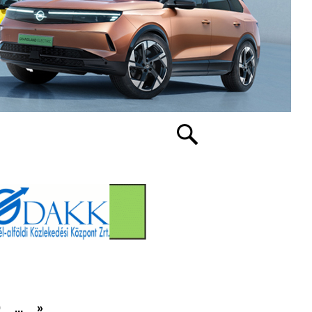
0
...
»