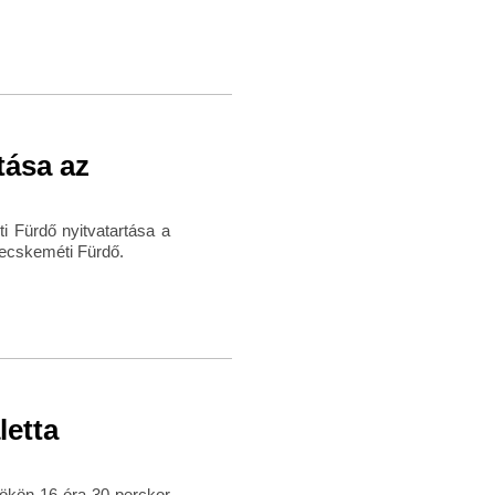
tása az
 Fürdő nyitvatartása a
 Kecskeméti Fürdő.
letta
rtökön 16 óra 30 perckor