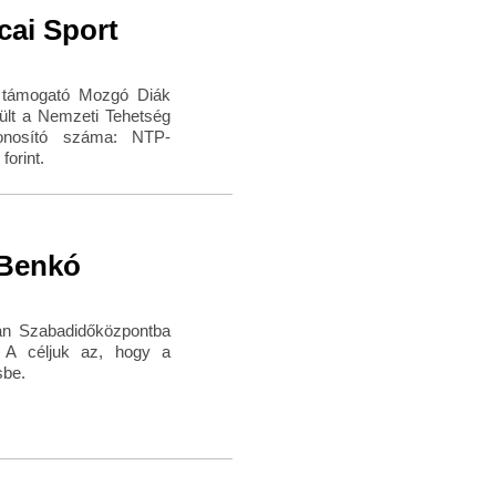
cai Sport
t támogató Mozgó Diák
ült a Nemzeti Tehetség
zonosító száma: NTP-
orint.
 Benkó
tán Szabadidőközpontba
. A céljuk az, hogy a
sbe.