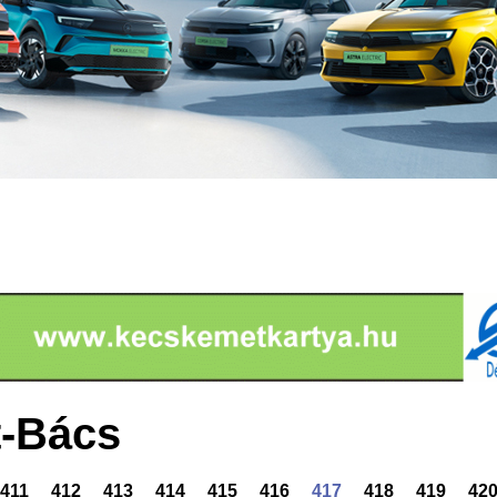
-Bács
411
412
413
414
415
416
417
418
419
42