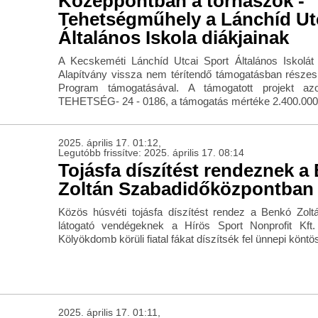
Középpontban a tornászok -
Tehetségműhely a Lánchíd Ut
Általános Iskola diákjainak
A Kecskeméti Lánchíd Utcai Sport Általános Iskolá
Alapítvány vissza nem térítendő támogatásban részes
Program támogatásával. A támogatott projekt a
TEHETSÉG- 24 - 0186, a támogatás mértéke 2.400.000 f
2025. április 17. 01:12,
Legutóbb frissítve: 2025. április 17. 08:14
Tojásfa díszítést rendeznek a
Zoltán Szabadidőközpontban
Közös húsvéti tojásfa díszítést rendez a Benkó Zol
látogató vendégeknek a Hírös Sport Nonprofit Kft
Kölyökdomb körüli fiatal fákat díszítsék fel ünnepi köntö
2025. április 17. 01:11,