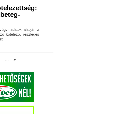
telezettség:
óbeteg-
yügyi adatok alapján a
zó kötelező, részleges
lt.
0
...
»