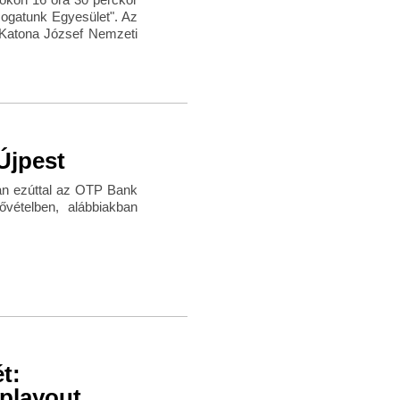
ogatunk Egyesület". Az
Katona József Nemzeti
Újpest
ban ezúttal az OTP Bank
vételben, alábbiakban
t:
playout