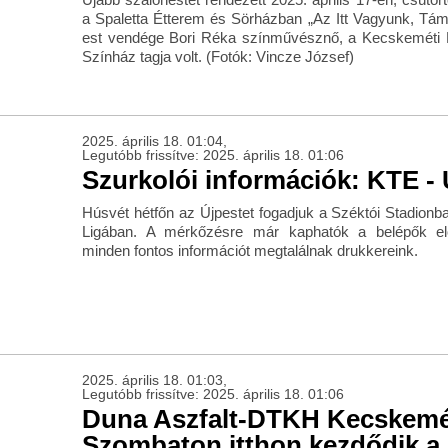
a Spaletta Étterem és Sörházban „Az Itt Vagyunk, Tám
est vendége Bori Réka színművésznő, a Kecskeméti 
Színház tagja volt. (Fotók: Vincze József)
2025. április 18. 01:04,
Legutóbb frissítve: 2025. április 18. 01:06
Szurkolói információk: KTE - 
Húsvét hétfőn az Újpestet fogadjuk a Széktói Stadion
Ligában. A mérkőzésre már kaphatók a belépők elő
minden fontos információt megtalálnak drukkereink.
2025. április 18. 01:03,
Legutóbb frissítve: 2025. április 18. 01:06
Duna Aszfalt-DTKH Kecskemé
Szombaton itthon kezdődik a 