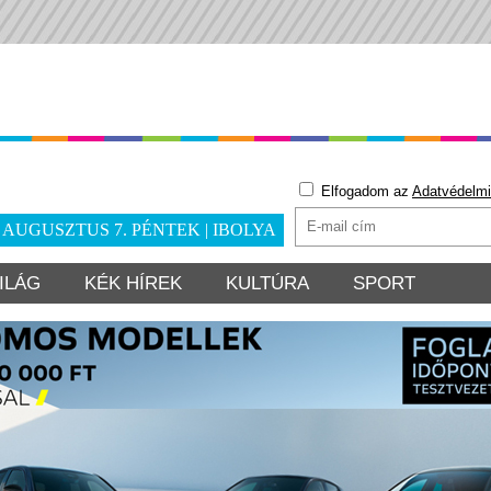
Elfogadom az
Adatvédelmi
. AUGUSZTUS 7. PÉNTEK | IBOLYA
ILÁG
KÉK HÍREK
KULTÚRA
SPORT