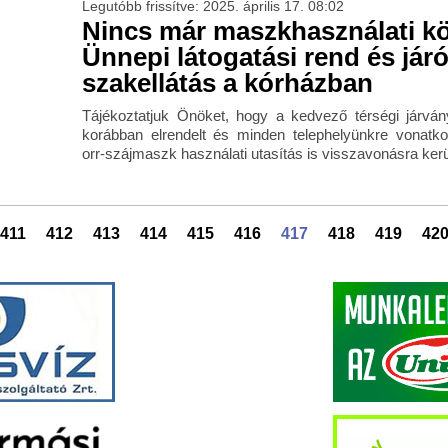
Legutóbb frissítve: 2025. április 17. 08:02
Nincs már maszkhasználati kö
Ünnepi látogatási rend és jár
szakellátás a kórházban
Tájékoztatjuk Önöket, hogy a kedvező térségi járván
korábban elrendelt és minden telephelyünkre vonatko
orr-szájmaszk használati utasítás is visszavonásra kerü
411
412
413
414
415
416
417
418
419
42