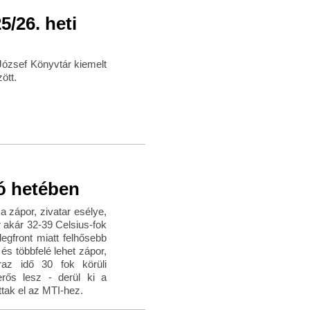
/26. heti
József Könyvtár kiemelt
ött.
só hetében
 zápor, zivatar esélye,
 akár 32-39 Celsius-fok
egfront miatt felhősebb
és többfelé lehet zápor,
raz idő 30 fok körüli
rős lesz - derül ki a
ttak el az MTI-hez.