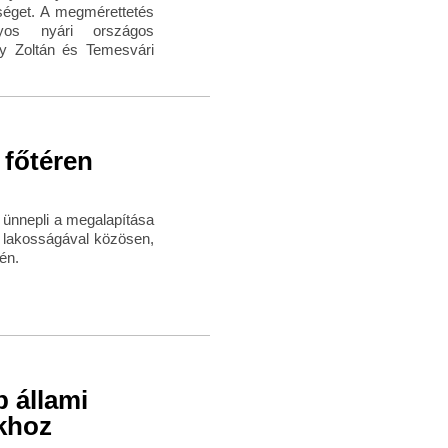
őséget. A megmérettetés
yos nyári országos
y Zoltán és Temesvári
 főtéren
 ünnepli a megalapítása
s lakosságával közösen,
én.
 állami
ákhoz