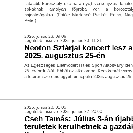
fiatalabb korosztály számára nyújt versenyzési lehet
sokaknak amolyan főpróba volt a korosztál
bajnokságokra. (Fotók: Mártonné Puskás Edina, Nag
Péter)
2025. június 23. 09:06,
Legutóbb frissítve: 2025. június 23. 11:21
Neoton Sztárjai koncert lesz a
2025. augusztus 25-én
Az Egészséges Életmódért Hit és Sport Alapítvány idén
25. évfordulóját. Ebből az alkalomból Kecskemét váro
a főtéren szeretne együtt ünnepelni 2025. augusztus 25-
2025. június 23. 01:05,
Legutóbb frissítve: 2025. június 22. 20:00
Cseh Tamás: Július 3-án újabb
területek kerülhetnek a gazd