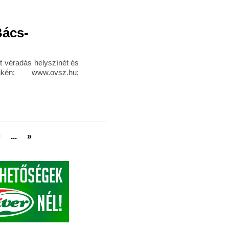
Bács-
ott véradás helyszínét és
én: www.ovsz.hu;
0
...
»