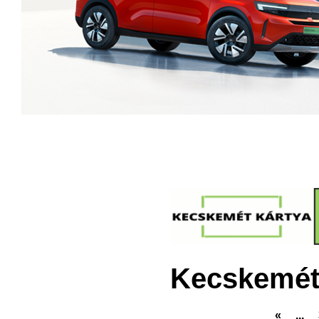
Kecskemét
«
...