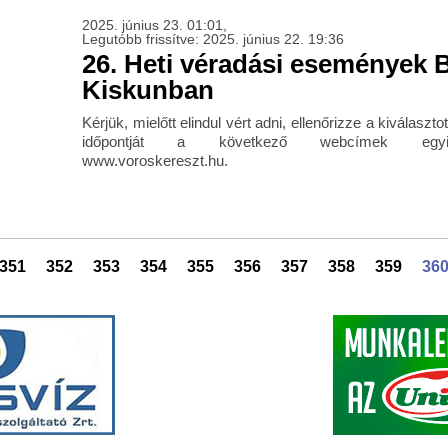
2025. június 23. 01:01,
Legutóbb frissítve: 2025. június 22. 19:36
26. Heti véradási események 
Kiskunban
Kérjük, mielőtt elindul vért adni, ellenőrizze a kiválaszt
időpontját a következő webcímek egyik
www.voroskereszt.hu.
351
352
353
354
355
356
357
358
359
36