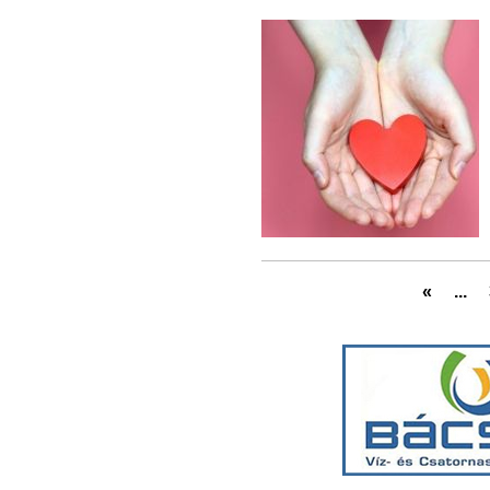
«
...