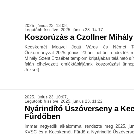
2025. június 23. 13:08,
Legutóbb frissítve: 2025. június 23. 14:17
Koszorúzás a Czollner Mihály
Kecskemét Megyei Jogú Város és Német Tele
Önkormányzat 2025. június 23-án, hétfőn rendezték 
Mihály Szent Erzsébet templom kriptájában található s
falán elhelyezett emléktáblájának koszorúzási ünne
József)
2025. június 23. 10:07,
Legutóbb frissítve: 2025. június 23. 11:22
Nyárindító Úszóverseny a Ke
Fürdőben
Immár negyedik alkalommal rendezte meg 2025. jú
KVSC és a Kecskeméti Fürdő a Nyárindító Úszóverse