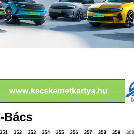
-Bács
351
352
353
354
355
356
357
358
359
36