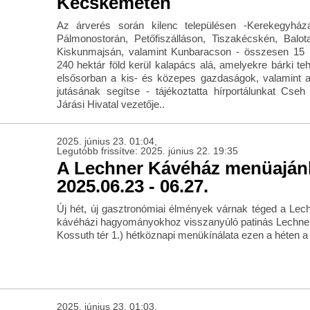
Kecskeméten
Az árverés során kilenc településen -Kerekegyházá
Pálmonostorán, Petőfiszálláson, Tiszakécskén, Balot
Kiskunmajsán, valamint Kunbaracson - összesen 15 
240 hektár föld kerül kalapács alá, amelyekre bárki tehet
elsősorban a kis- és közepes gazdaságok, valamint a 
jutásának segítse - tájékoztatta hírportálunkat Cs
Járási Hivatal vezetője..
2025. június 23. 01:04,
Legutóbb frissítve: 2025. június 22. 19:35
A Lechner Kávéház menüaján
2025.06.23 - 06.27.
Új hét, új gasztronómiai élmények várnak téged a Lec
kávéházi hagyományokhoz visszanyúló patinás Lechn
Kossuth tér 1.) hétköznapi menükínálata ezen a héten a
2025. június 23. 01:03,