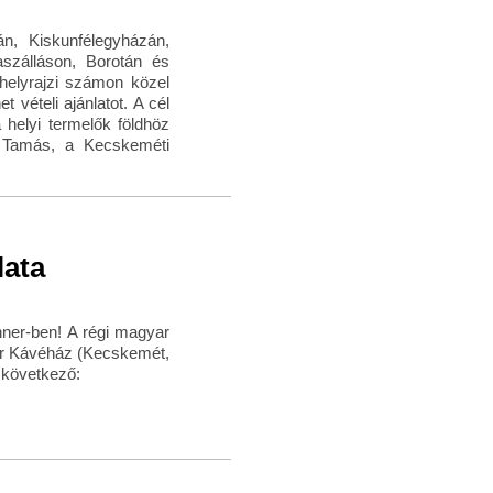
n, Kiskunfélegyházán,
aszálláson, Borotán és
helyrajzi számon közel
 vételi ajánlatot. A cél
helyi termelők földhöz
eh Tamás, a Kecskeméti
lata
hner-ben! A régi magyar
er Kávéház (Kecskemét,
 következő: