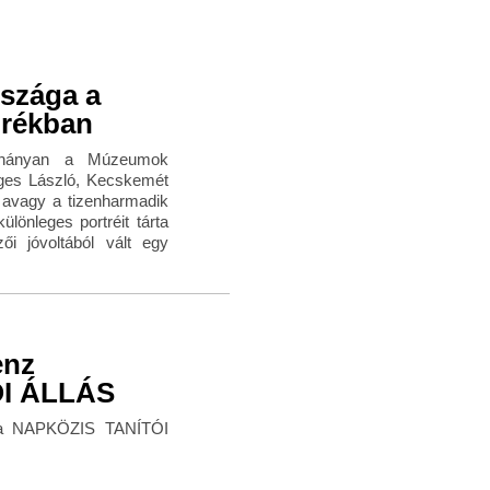
rszága a
orékban
néhányan a Múzeumok
eges László, Kecskemét
vagy a tizenharmadik
ülönleges portréit tárta
i jóvoltából vált egy
enz
ÓI ÁLLÁS
ára NAPKÖZIS TANÍTÓI