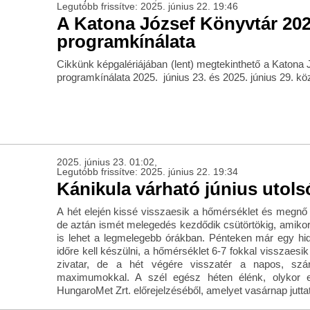
Legutóbb frissítve: 2025. június 22. 19:46
A Katona József Könyvtár 2025
programkínálata
Cikkünk képgalériájában (lent) megtekinthető a Katona 
programkínálata 2025. június 23. és 2025. június 29. köz
2025. június 23. 01:02,
Legutóbb frissítve: 2025. június 22. 19:34
Kánikula várható június utol
A hét elején kissé visszaesik a hőmérséklet és megnő a
de aztán ismét melegedés kezdődik csütörtökig, amikor
is lehet a legmelegebb órákban. Pénteken már egy hid
időre kell készülni, a hőmérséklet 6-7 fokkal visszaesik 
zivatar, de a hét végére visszatér a napos, szá
maximumokkal. A szél egész héten élénk, olykor e
HungaroMet Zrt. előrejelzéséből, amelyet vasárnap jutta