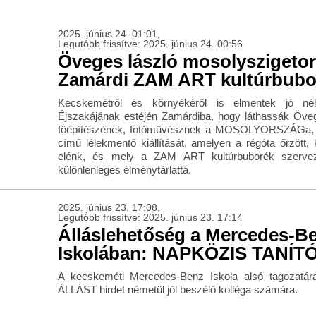
2025. június 24. 01:01,
Legutóbb frissítve: 2025. június 24. 00:56
Öveges lászló mosolyszigeto
Zamárdi ZAM ART kultúrbub
Kecskemétről és környékéről is elmentek jó 
Éjszakájának estéjén Zamárdiba, hogy láthassák Öv
főépítészének, fotóművésznek a MOSOLYORSZÁGa, a
című lélekmentő kiállítását, amelyen a régóta őrzött, k
elénk, és mely a ZAM ART kultúrbuborék szervező
különlenleges élménytárlattá.
2025. június 23. 17:08,
Legutóbb frissítve: 2025. június 23. 17:14
Álláslehetőség a Mercedes-B
Iskolában: NAPKÖZIS TANÍT
A kecskeméti Mercedes-Benz Iskola alsó tagozat
ÁLLÁST hirdet németül jól beszélő kolléga számára.