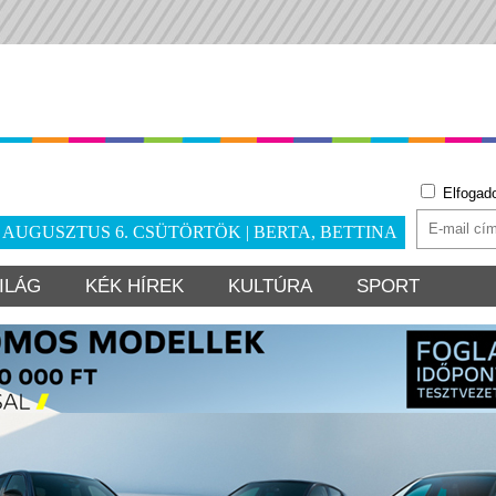
Elfogad
. AUGUSZTUS 6. CSÜTÖRTÖK | BERTA, BETTINA
ILÁG
KÉK HÍREK
KULTÚRA
SPORT