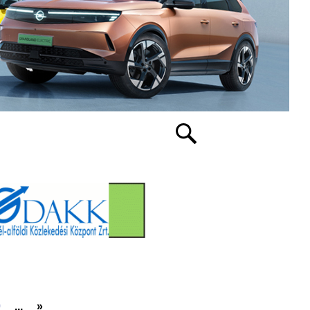
0
...
»