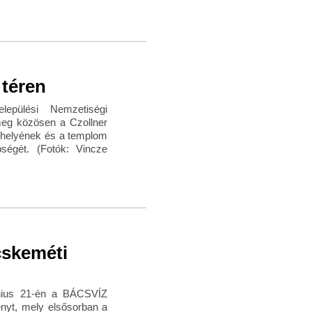
 téren
pülési Nemzetiségi
meg közösen a Czollner
írhelyének és a templom
pségét. (Fotók: Vincze
cskeméti
nius 21-én a BÁCSVÍZ
nyt, mely elsősorban a