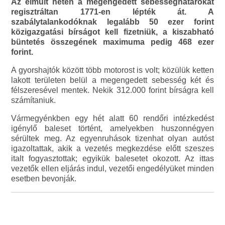
Az elmúlt héten a megengedett sebességhatárokat
regisztráltan 1771-en lépték át. A
szabálytalankodóknak legalább 50 ezer forint
közigazgatási bírságot kell fizetniük, a kiszabható
büntetés összegének maximuma pedig 468 ezer
forint.
A gyorshajtók között több motorost is volt; közülük ketten
lakott területen belül a megengedett sebesség két és
félszeresével mentek. Nekik 312.000 forint bírságra kell
számítaniuk.
Vármegyénkben egy hét alatt 60 rendőri intézkedést
igénylő baleset történt, amelyekben huszonnégyen
sérültek meg. Az egyenruhások tizenhat olyan autóst
igazoltattak, akik a vezetés megkezdése előtt szeszes
italt fogyasztottak; egyikük balesetet okozott. Az ittas
vezetők ellen eljárás indul, vezetői engedélyüket minden
esetben bevonják.