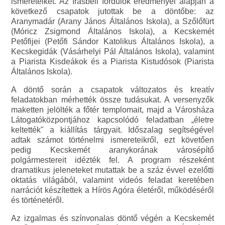
ismereteiket. Az írásbeli fordulók eredményei alapján a
következő csapatok jutottak be a döntőbe: az
Aranymadár (Arany János Általános Iskola), a Szőlőfürt
(Móricz Zsigmond Általános Iskola), a Kecskemét
Petőfijei (Petőfi Sándor Katolikus Általános Iskola), a
Kecskegidák (Vásárhelyi Pál Általános Iskola), valamint
a Piarista Kisdeákok és a Piarista Kistudósok (Piarista
Általános Iskola).
A döntő során a csapatok változatos és kreatív
feladatokban mérhették össze tudásukat. A versenyzők
maketten jelölték a főtér templomait, majd a Városháza
Látogatóközpontjához kapcsolódó feladatban „életre
keltették" a kiállítás tárgyait. Időszalag segítségével
adtak számot történelmi ismereteikről, ezt követően
pedig Kecskemét aranykorának városépítő
polgármestereit idézték fel. A program részeként
dramatikus jeleneteket mutattak be a száz évvel ezelőtti
oktatás világából, valamint videós feladat keretében
narrációt készítettek a Hírös Agóra életéről, működéséről
és történetéről.
Az izgalmas és színvonalas döntő végén a Kecskemét