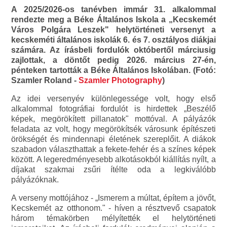
A 2025/2026-os tanévben immár 31. alkalommal
rendezte meg a Béke Általános Iskola a „Kecskemét
Város Polgára Leszek" helytörténeti versenyt a
kecskeméti általános iskolák 6. és 7. osztályos diákjai
számára. Az írásbeli fordulók októbertől márciusig
zajlottak, a döntőt pedig 2026. március 27-én,
pénteken tartották a Béke Általános Iskolában. (Fotó:
Szamler Roland -
Szamler Photography
)
Az idei versenyév különlegessége volt, hogy első
alkalommal fotográfiai fordulót is hirdettek „Beszélő
képek, megörökített pillanatok" mottóval. A pályázók
feladata az volt, hogy megörökítsék városunk építészeti
örökségét és mindennapi életének szereplőit. A diákok
szabadon választhattak a fekete-fehér és a színes képek
között. A legeredményesebb alkotásokból kiállítás nyílt, a
díjakat szakmai zsűri ítélte oda a legkiválóbb
pályázóknak.
A verseny mottójához - „Ismerem a múltat, építem a jövőt,
Kecskemét az otthonom." - híven a résztvevő csapatok
három témakörben mélyítették el helytörténeti