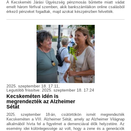
A Kecskeméti Járási Ügyészség pénzmosás bűntette miatt vádat
emelt három férfival szemben, akik bankszámláikon online csalásból
érkező pénzeket fogadtak, majd azokat készpénzben felvették.
2025. szeptember 18. 17:11,
Legutóbb frissítve: 2025. szeptember 18. 17:24
Kecskeméten idén is
megrendezték az Alzheimer
Sétát
2025. szeptember 18-án, csütörtökön ismét megrendezték
Kecskeméten a VIII. Alzheimer Sétát, amely az Alzheimer Világnap
alkalmából hívta fel a figyelmet a demenciával élők helyzetére. Az
esemény idei különlegessége az volt, hogy a zene és a generációk