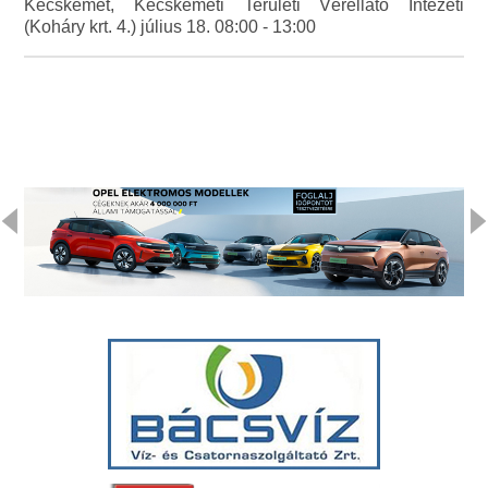
Kecskemét, Kecskeméti Területi Vérellátó Intézeti
(Koháry krt. 4.) július 18. 08:00 - 13:00