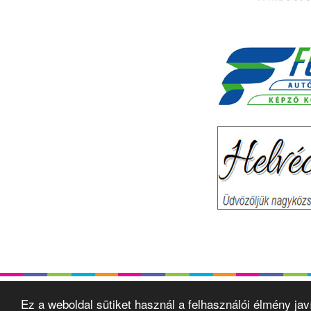
Ez a weboldal sütiket használ a felhasználói élmény ja