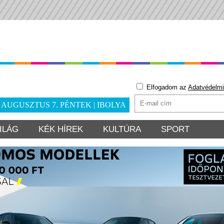
Elfogadom az
Adatvédelmi
. AUGUSZTUS 7. PÉNTEK | IBOLYA
ILÁG
KÉK HÍREK
KULTÚRA
SPORT