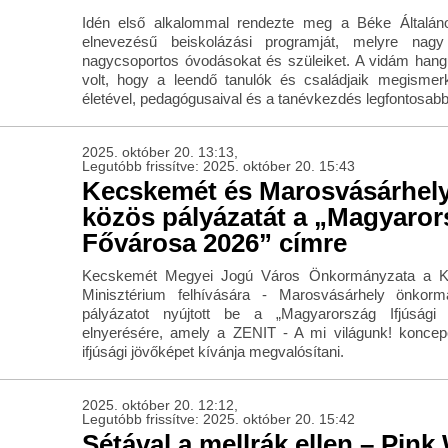
Idén első alkalommal rendezte meg a Béke Általáno
elnevezésű beiskolázási programját, melyre nagy
nagycsoportos óvodásokat és szüleiket. A vidám hang
volt, hogy a leendő tanulók és családjaik megisme
életével, pedagógusaival és a tanévkezdés legfontosabb 
2025. október 20. 13:13,
Legutóbb frissítve: 2025. október 20. 15:43
Kecskemét és Marosvásárhely
közös pályázatát a „Magyarors
Fővárosa 2026” címre
Kecskemét Megyei Jogú Város Önkormányzata a Kul
Minisztérium felhívására - Marosvásárhely önkor
pályázatot nyújtott be a „Magyarország Ifjúság
elnyerésére, amely a ZENIT - A mi világunk! konce
ifjúsági jövőképet kívánja megvalósítani.
2025. október 20. 12:12,
Legutóbb frissítve: 2025. október 20. 15:42
Sétával a mellrák ellen – Pink