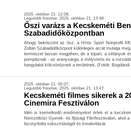
2025. október 21. 12:08,
Legutóbb frissítve: 2025. október 21. 13:48
Őszi varázs a Kecskeméti Ben
Szabadidőközpontban
Ahogy beköszönt az ősz, a Hírös Sport Nonprofit Kft. 
Zoltán Szabadidőközpont különleges arcát mutatja meg.
természet lassan megpihen, de a tópart, a sétányok és
pompáznak - az aranysárga, a mélyvörös és a rozsdabar
hangulatot kölcsönöznek a területnek. (Fotók: Bogdándi
2025. október 21. 05:07,
Legutóbb frissítve: 2025. október 21. 13:47
Kecskeméti filmes sikerek a 2
Cinemira Fesztiválon
Idén is kiemelkedő eredményeket értek el a kecskem
Nemzetközi Gyerek- és Ifjúsági Filmfesztiválon, ahol 
bizonyította sokszínűségét és kreativitását.