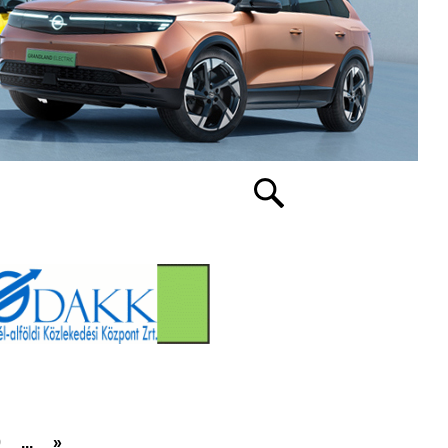
0
...
»