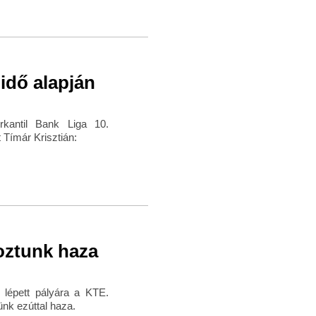
lidő alapján
rkantil Bank Liga 10.
 Tímár Krisztián:
oztunk haza
 lépett pályára a KTE.
nk ezúttal haza.