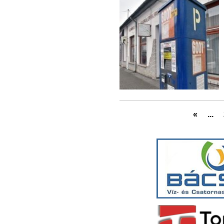
«
...