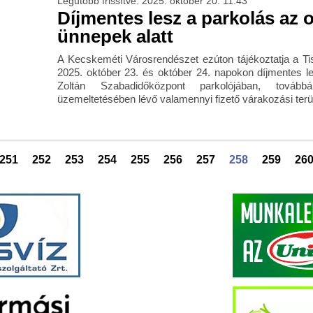
Legutóbb frissítve: 2025. október 20. 11:43
Díjmentes lesz a parkolás az o
ünnepek alatt
A Kecskeméti Városrendészet ezúton tájékoztatja a Ti
2025. október 23. és október 24. napokon díjmentes l
Zoltán Szabadidőközpont parkolójában, továb
üzemeltetésében lévő valamennyi fizető várakozási terü
251
252
253
254
255
256
257
258
259
26