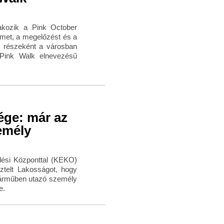
akozik a Pink October
met, a megelőzést és a
m részeként a városban
 Pink Walk elnevezésű
ége: már az
emély
ési Központtal (KEKO)
sztelt Lakosságot, hogy
járműben utazó személy
e.