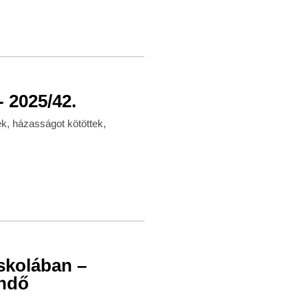
 2025/42.
k, házasságot kötöttek,
skolában –
endő