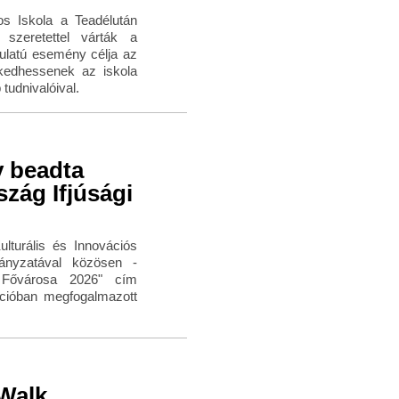
s Iskola a Teadélután
 szeretettel várták a
ulatú esemény célja az
rkedhessenek az iskola
tudnivalóival.
 beadta
zág Ifjúsági
turális és Innovációs
mányzatával közösen -
i Fővárosa 2026" cím
pcióban megfogalmazott
 Walk