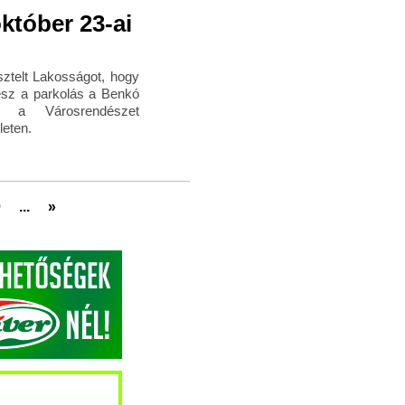
któber 23-ai
sztelt Lakosságot, hogy
esz a parkolás a Benkó
bá a Városrendészet
leten.
0
...
»