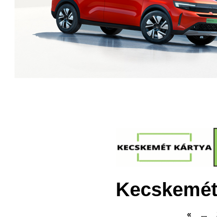
Kecskemét
«
...