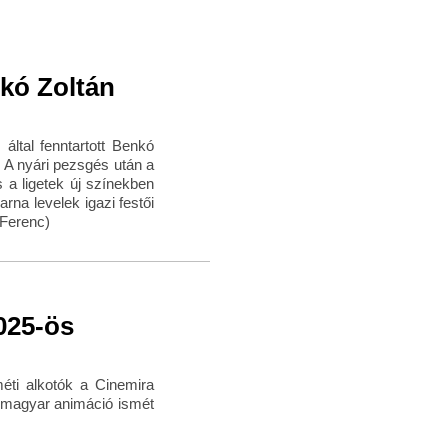
kó Zoltán
által fenntartott Benkó
 A nyári pezsgés után a
 a ligetek új színekben
na levelek igazi festői
 Ferenc)
025-ös
éti alkotók a Cinemira
a magyar animáció ismét