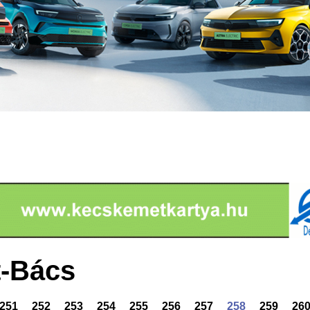
-Bács
251
252
253
254
255
256
257
258
259
26