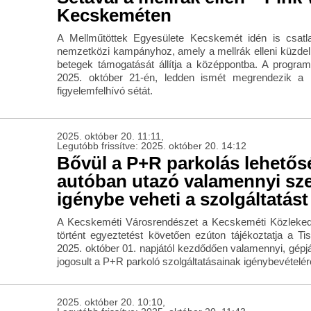
Kecskeméten
A Mellműtöttek Egyesülete Kecskemét idén is csatl
nemzetközi kampányhoz, amely a mellrák elleni küzdel
betegek támogatását állítja a középpontba. A progra
2025. október 21-én, ledden ismét megrendezik a
figyelemfelhívó sétát.
2025. október 20. 11:11,
Legutóbb frissítve: 2025. október 20. 14:12
Bővül a P+R parkolás lehetős
autóban utazó valamennyi sz
igénybe veheti a szolgáltatást
A Kecskeméti Városrendészet a Kecskeméti Közleked
történt egyeztetést követően ezúton tájékoztatja a Ti
2025. október 01. napjától kezdődően valamennyi, gép
jogosult a P+R parkoló szolgáltatásainak igénybevételér
2025. október 20. 10:10,