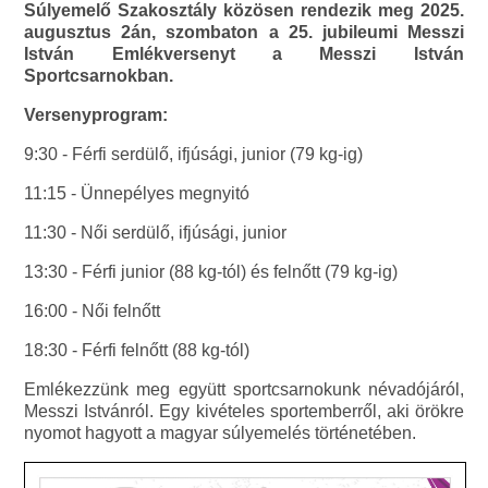
Súlyemelő Szakosztály közösen rendezik meg 2025.
augusztus 2án, szombaton a 25. jubileumi Messzi
István Emlékversenyt a Messzi István
Sportcsarnokban.
Versenyprogram:
9:30 - Férfi serdülő, ifjúsági, junior (79 kg-ig)
11:15 - Ünnepélyes megnyitó
11:30 - Női serdülő, ifjúsági, junior
13:30 - Férfi junior (88 kg-tól) és felnőtt (79 kg-ig)
16:00 - Női felnőtt
18:30 - Férfi felnőtt (88 kg-tól)
Emlékezzünk meg együtt sportcsarnokunk névadójáról,
Messzi Istvánról. Egy kivételes sportemberről, aki örökre
nyomot hagyott a magyar súlyemelés történetében.