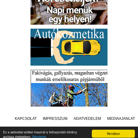
KAPCSOLAT
IMPRESSZUM
ADATVÉDELEM
MÉDIAAJÁNLAT
Ez a weboldal sütiket használ a felhasználói élmény
Rendben
javítása érdekében.
Részletek
Készítette:
Raster Studio