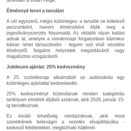
ülhessen a volán mögé.
Élménnyé tenni a tanulást
A cél egyszerű, mégis különleges: a tanulók ne kötelező
penzumként, hanem élményként éljék meg a
jogosítványszerzés folyamatát. Az oktatók olyan tudást
adnak át, amelyre a mindennapi forgalomban bármikor
bátran lehet támaszkodni - legyen szó első vezetési
élményről, forgalmi helyzetek megoldásáról vagy
magabiztos vizsgázásról.
Jubileumi ajánlat: 25% kedvezmény
A 25. születésnap alkalmából az autósiskola egy
különleges ajánlattal kedveskedik:
25% kedvezményt biztosítanak minden kategóriás
tanfolyam elméleti díjából azoknak, akik 2026. január 15-
ig beiratkoznak.
Ez kiváló lehetőség mindazoknak, akik most
szeretnének belevágni a vezetés elsajátításába -
kedvező feltételekkel, megbízható háttérrel.