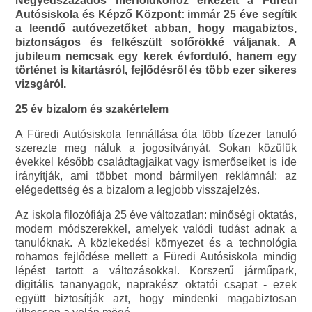
Negyedszázados mérföldkőhöz érkezett a Füredi
Autósiskola és Képző Központ: immár 25 éve segítik
a leendő autóvezetőket abban, hogy magabiztos,
biztonságos és felkészült sofőrökké váljanak. A
jubileum nemcsak egy kerek évforduló, hanem egy
történet is kitartásról, fejlődésről és több ezer sikeres
vizsgáról.
25 év bizalom és szakértelem
A Füredi Autósiskola fennállása óta több tízezer tanuló
szerezte meg náluk a jogosítványát. Sokan közülük
évekkel később családtagjaikat vagy ismerőseiket is ide
irányítják, ami többet mond bármilyen reklámnál: az
elégedettség és a bizalom a legjobb visszajelzés.
Az iskola filozófiája 25 éve változatlan: minőségi oktatás,
modern módszerekkel, amelyek valódi tudást adnak a
tanulóknak. A közlekedési környezet és a technológia
rohamos fejlődése mellett a Füredi Autósiskola mindig
lépést tartott a változásokkal. Korszerű járműpark,
digitális tananyagok, naprakész oktatói csapat - ezek
együtt biztosítják azt, hogy mindenki magabiztosan