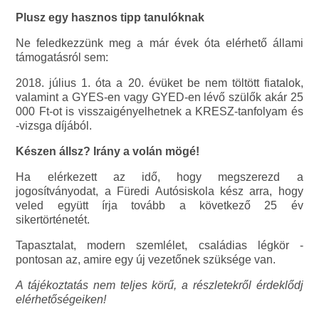
Plusz egy hasznos tipp tanulóknak
Ne feledkezzünk meg a már évek óta elérhető állami
támogatásról sem:
2018. július 1. óta a 20. évüket be nem töltött fiatalok,
valamint a GYES-en vagy GYED-en lévő szülők akár 25
000 Ft-ot is visszaigényelhetnek a KRESZ-tanfolyam és
-vizsga díjából.
Készen állsz? Irány a volán mögé!
Ha elérkezett az idő, hogy megszerezd a
jogosítványodat, a Füredi Autósiskola kész arra, hogy
veled együtt írja tovább a következő 25 év
sikertörténetét.
Tapasztalat, modern szemlélet, családias légkör -
pontosan az, amire egy új vezetőnek szüksége van.
A tájékoztatás nem teljes körű, a részletekről érdeklődj
elérhetőségeiken!