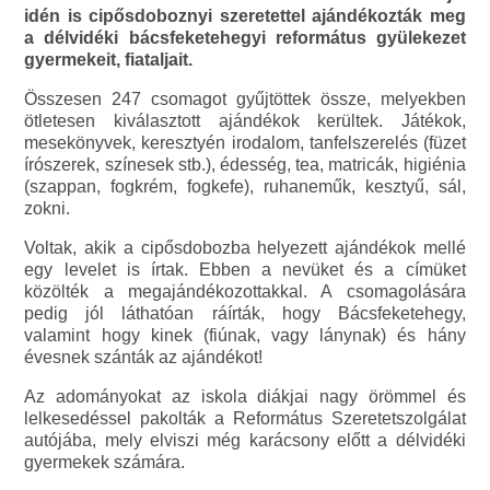
idén is cipősdoboznyi szeretettel ajándékozták meg
a délvidéki bácsfeketehegyi református gyülekezet
gyermekeit, fiataljait.
Összesen 247 csomagot gyűjtöttek össze, melyekben
ötletesen kiválasztott ajándékok kerültek. Játékok,
mesekönyvek, keresztyén irodalom, tanfelszerelés (füzet
írószerek, színesek stb.), édesség, tea, matricák, higiénia
(szappan, fogkrém, fogkefe), ruhaneműk, kesztyű, sál,
zokni.
Voltak, akik a cipősdobozba helyezett ajándékok mellé
egy levelet is írtak. Ebben a nevüket és a címüket
közölték a megajándékozottakkal. A csomagolására
pedig jól láthatóan ráírták, hogy Bácsfeketehegy,
valamint hogy kinek (fiúnak, vagy lánynak) és hány
évesnek szánták az ajándékot!
Az adományokat az iskola diákjai nagy örömmel és
lelkesedéssel pakolták a Református Szeretetszolgálat
autójába, mely elviszi még karácsony előtt a délvidéki
gyermekek számára.