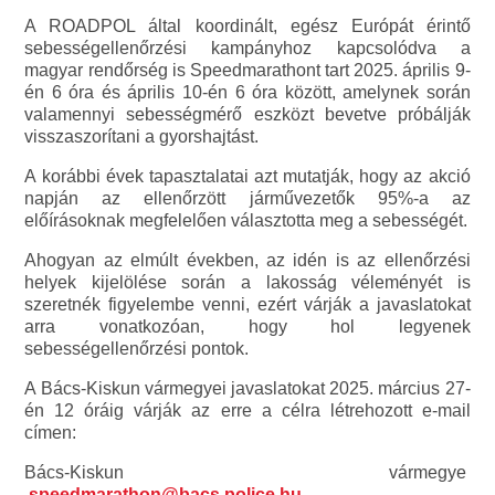
A ROADPOL által koordinált, egész Európát érintő
sebességellenőrzési kampányhoz kapcsolódva a
magyar rendőrség is Speedmarathont tart 2025. április 9-
én 6 óra és április 10-én 6 óra között, amelynek során
valamennyi sebességmérő eszközt bevetve próbálják
visszaszorítani a gyorshajtást.
A korábbi évek tapasztalatai azt mutatják, hogy az akció
napján az ellenőrzött járművezetők 95%-a az
előírásoknak megfelelően választotta meg a sebességét.
Ahogyan az elmúlt években, az idén is az ellenőrzési
helyek kijelölése során a lakosság véleményét is
szeretnék figyelembe venni, ezért várják a javaslatokat
arra vonatkozóan, hogy hol legyenek
sebességellenőrzési pontok.
A Bács-Kiskun vármegyei javaslatokat 2025. március 27-
én 12 óráig várják az erre a célra létrehozott e-mail
címen:
Bács-Kiskun vármegye
speedmarathon@bacs.police.hu