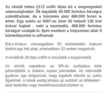
Az elmúlt héten 2172 sofőr lépte túl a megengedett
sebességhatárt. Ők legalább 50.000 forintos bírságra
számíthatnak, de a büntetés akár 468.000 forint is
lehet. Egy autós az 5407-es úton 50 helyett 136 km/
órával hajtott - neki a maximális, 468.000 forintos
bírságot szabják ki. Ilyen esetben a helyszínen akár 8
büntetőpontot is adhatnak.
Bács-Kiskun vármegyében 50 közlekedési baleset
történt egy hét alatt, amelyekben 32 ember megsérült.
A rendőrök 28 ittas sofőrt is kiszűrtek a forgalomból.
Az elmúlt napokban az M5-ös autópálya több
pihenőjéből is trükkös lopást jelentettek. Az elkövetők
gyakran úgy dolgoznak, hogy egyikük eltereli az autós
figyelmét, a másik pedig kilopja az autóból az értékeket -
akár tankolás vagy mosdóhasználat közben is.