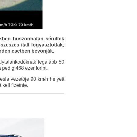
ekben huszonhatan sérültek
zeszes italt fogyasztottak;
minden esetben bevonják.
álytalankodóknak legalább 50
pedig 468 ezer forint.
esla vezetője 90 km/h helyett
kell fizetnie.