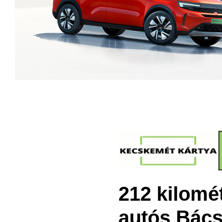
212 kilomé
autós Bác