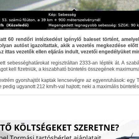
tt 60 rendőri intézkedést igénylő baleset történt, amely
yan autóst igazoltattak, akik a vezetés megkezdése előtt s
Az ittas vezetők ellen eljárás indult, vezetői engedélyüket 
tt sebességhatárokat regisztráltan 2333-an lépték át. A szab
ságot kell fizetniük, a kiszabható büntetés összegének maximuma 
xtrém gyorshajtót kaptak lencsevégre az egyenruhások: egy T
pedig ugyanott 212 km/h-val hajtott; neki a maximális büntetést 