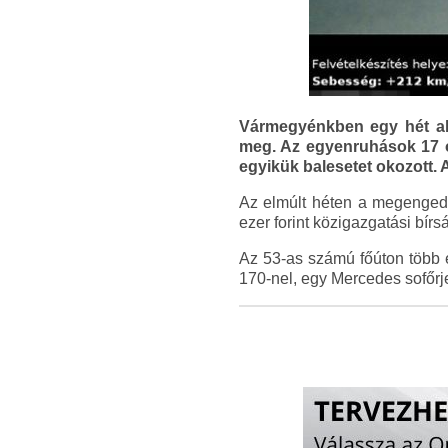
Vármegyénkben egy hét ala
meg. Az egyenruhások 17 ol
egyikük balesetet okozott. 
Az elmúlt héten a megengede
ezer forint közigazgatási bír
Az 53-as számú főúton több e
170-nel, egy Mercedes sofőrje 