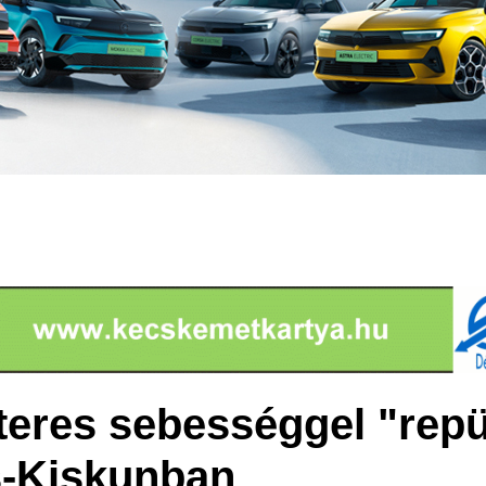
teres sebességgel "repü
s-Kiskunban