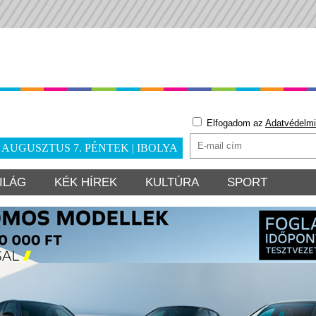
Elfogadom az
Adatvédelmi
. AUGUSZTUS 7. PÉNTEK | IBOLYA
ILÁG
KÉK HÍREK
KULTÚRA
SPORT