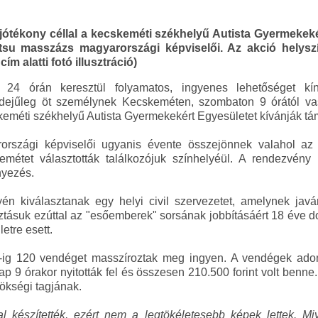
jótékony céllal a kecskeméti székhelyű Autista Gyermekeké
tsu masszázs magyarországi képviselői. Az akció helysz
m alatti fotó illusztráció)
24 órán keresztül folyamatos, ingyenes lehetőséget kí
yidejűleg öt személynek Kecskeméten, szombaton 9 órától va
eméti székhelyű Autista Gyermekekért Egyesületet kívánják tá
rszági képviselői ugyanis évente összejönnek valahol az 
kemétet választották találkozójuk színhelyéül. A rendezvény
nyezés.
yén kiválasztanak egy helyi civil szervezetet, amelynek ja
sztásuk ezúttal az "esőemberek" sorsának jobbításáért 18 éve 
etre esett.
-ig 120 vendéget masszíroztak meg ingyen. A vendégek adom
ap 9 órakor nyitották fel és összesen 210.500 forint volt benn
kségi tagjának.
nal készítették, ezért nem a legtökéletesebb képek lettek. 