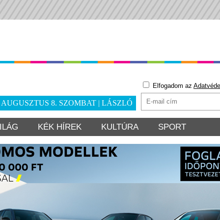
Elfogadom az
Adatvéde
. AUGUSZTUS 8. SZOMBAT | LÁSZLÓ
ILÁG
KÉK HÍREK
KULTÚRA
SPORT