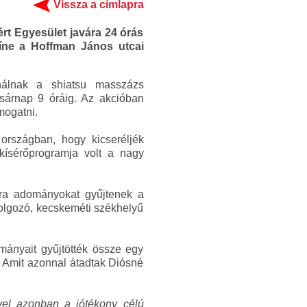
Vissza a címlapra
rt Egyesület javára 24 órás
íne a Hoffman János utcai
nálnak a shiatsu masszázs
sárnap 9 óráig. Az akcióban
mogatni.
országban, hogy kicseréljék
 kísérőprogramja volt a nagy
vára adományokat gyűjtenek a
dolgozó, kecskeméti székhelyű
ányait gyűjtötték össze egy
e. Amit azonnal átadtak Diósné
Mivel azonban a jótékony célú