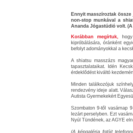
Ennyit masszíroztak össze 
non-stop munkával a shia
Ananda Jógastúdió volt. (A cí
Korábban megírtuk,
hogy 
kipróbálására, óránként eg
befolyt adományokkal a kecsk
A shiatsu masszázs magyaro
tapasztalataikat. Idén Kecs
érdeklődést kiváltó kezdemé
Minden találkozójuk színhel
rendezvény ideje alatt. Vála
Autista Gyermekekért Egyesül
Szombaton 9-től vasárnap 9
lezárt perselyben. Ezt vasárn
Nyúl Tündének, az AGYE elnö
(A képgaléria fotóit telefon