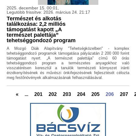
2025. december 15. 00:01,
Legutóbb frissítve: 2026. március 24. 21:17
Természet és alkotás
találkozása: 2,2 milliós
támogatást kapott „A
természet palettája”
tehetséggondozó program
A Mozgó Diák Alapítvány "Tehetségközelben" - komplex
tehetséggondozó programok támogatása pályázatán 2 200 000 forint
támogatást nyert. „A természet palettája" című 60 órás
tehetséggondozó program a természetes anyagokhoz való
visszatérésen keresztül a tanulók természeti környezet iránti
érzékenyítésének és művészi önkifejezésének fejlesztését célozta
meg festőnövények alkalmazásának felhasználásával.
«
...
201
202
203
204
205
206
207