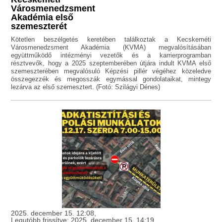
Városmenedzsment
Akadémia első
szemeszterét
Kötetlen beszélgetés keretében találkoztak a Kecskeméti
Városmenedzsment Akadémia (KVMA) megvalósításában
együttműködő intézményi vezetők és a karrierprogramban
résztvevők, hogy a 2025 szeptemberében útjára indult KVMA első
szemeszterében megvalósuló Képzési pillér végéhez közeledve
összegezzék és megosszák egymással gondolataikat, mintegy
lezárva az első szemesztert. (Fotó: Szilágyi Dénes)
2025. december 15. 12:08,
Legutóbb frissítve: 2025. december 15. 14:19