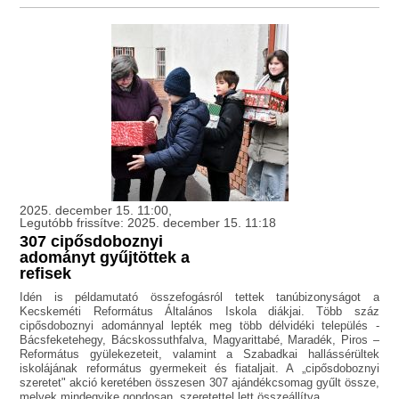
2025. december 15. 11:00,
Legutóbb frissítve: 2025. december 15. 11:18
307 cipősdoboznyi
adományt gyűjtöttek a
refisek
Idén is példamutató összefogásról tettek tanúbizonyságot a
Kecskeméti Református Általános Iskola diákjai. Több száz
cipősdoboznyi adománnyal lepték meg több délvidéki település -
Bácsfeketehegy, Bácskossuthfalva, Magyarittabé, Maradék, Piros –
Református gyülekezeteit, valamint a Szabadkai hallássérültek
iskolájának református gyermekeit és fiataljait. A „cipősdoboznyi
szeretet" akció keretében összesen 307 ajándékcsomag gyűlt össze,
melyek mindegyike gondosan, szeretettel lett összeállítva.