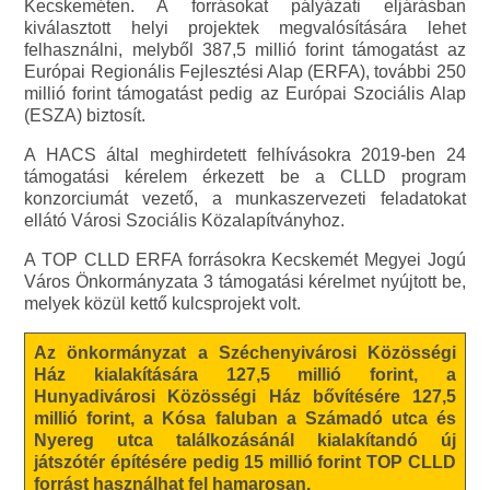
Kecskeméten. A forrásokat pályázati eljárásban
kiválasztott helyi projektek megvalósítására lehet
felhasználni, melyből 387,5 millió forint támogatást az
Európai Regionális Fejlesztési Alap (ERFA), további 250
millió forint támogatást pedig az Európai Szociális Alap
(ESZA) biztosít.
A HACS által meghirdetett felhívásokra 2019-ben 24
támogatási kérelem érkezett be a CLLD program
konzorciumát vezető, a munkaszervezeti feladatokat
ellátó Városi Szociális Közalapítványhoz.
A TOP CLLD ERFA forrásokra Kecskemét Megyei Jogú
Város Önkormányzata 3 támogatási kérelmet nyújtott be,
melyek közül kettő kulcsprojekt volt.
Az önkormányzat a Széchenyivárosi Közösségi
Ház kialakítására 127,5 millió forint, a
Hunyadivárosi Közösségi Ház bővítésére 127,5
millió forint, a Kósa faluban a Számadó utca és
Nyereg utca találkozásánál kialakítandó új
játszótér építésére pedig 15 millió forint TOP CLLD
forrást használhat fel hamarosan.