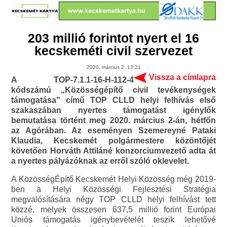
203 millió forintot nyert el 16
kecskeméti civil szervezet
2020. március 2. 13:21
Vissza a címlapra
A TOP-7.1.1-16-H-112-4
kódszámú „Közösségépítő civil tevékenységek
támogatása" című TOP CLLD helyi felhívás első
szakaszában nyertes támogatást igénylők
bemutatása történt meg 2020. március 2-án, hétfőn
az Agórában. Az eseményen Szemereyné Pataki
Klaudia, Kecskemét polgármestere közöntőjét
követően Horváth Attiláné konzorciumvezető adta át
a nyertes pályázóknak az erről szóló oklevelet.
A KözösségÉpítő Kecskemét Helyi Közösség még 2019-
ben a Helyi Közösségi Fejlesztési Stratégia
megvalósítására négy TOP CLLD helyi felhívást tett
közzé, melyek összesen 637,5 millió forint Európai
Uniós támogatás igénybevételét teszik lehetővé