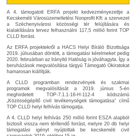
A 4. támogatott ERFA projekt kedvezményezettje a
Kecskeméti Városüzemeltetési Nonprofit Kft: a szervezet
a Széchenyivárosi közösségi tér felújítására és
kialakítására tervez felhasználni 117,5 millió forint TOP
CLLD forrást.
Az ERFA projektekről a HACS Helyi Bíráló Bizottsága
2019. júliusában döntött, a támogatási kérelmeket pedig
2020. februárban az Irányító Hatóság is jóváhagyta. Így a
beruházások megvalósítása tárgyú Támogató Okiratokat
hamarosan kiállítják.
A CLLD programban rendezvények és szakmai
programok megvalósítását a 2019. június 5-én
meghirdetett TOP-7.1.1-16-H-112-4 kódszámú
„Közösségépítő civil tevékenységek támogatása" című
TOP CLLD helyi felhívás támogatja.
A 4. CLLD helyi felhívás 250 millió forint ESZA alapból
biztosít vissza nem térítendő forrást, melyre 20 db helyi
támogatási igényt nyújtottak be kecskeméti civil
szervezetek 2019. október 15-ig.