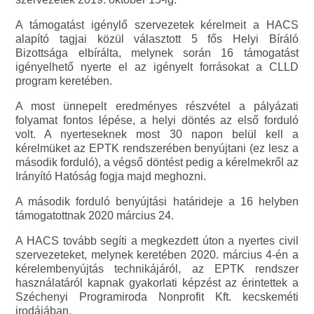
A támogatást igénylő szervezetek kérelmeit a HACS
alapító tagjai közül választott 5 fős Helyi Bíráló
Bizottsága elbírálta, melynek során 16 támogatást
igényelhető nyerte el az igényelt forrásokat a CLLD
program keretében.
A most ünnepelt eredményes részvétel a pályázati
folyamat fontos lépése, a helyi döntés az első forduló
volt. A nyerteseknek most 30 napon belül kell a
kérelmüket az EPTK rendszerében benyújtani (ez lesz a
második forduló), a végső döntést pedig a kérelmekről az
Irányító Hatóság fogja majd meghozni.
A második forduló benyújtási határideje a 16 helyben
támogatottnak 2020 március 24.
A HACS tovább segíti a megkezdett úton a nyertes civil
szervezeteket, melynek keretében 2020. március 4-én a
kérelembenyújtás technikájáról, az EPTK rendszer
használatáról kapnak gyakorlati képzést az érintettek a
Széchenyi Programiroda Nonprofit Kft. kecskeméti
irodájában.