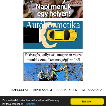
KAPCSOLAT
IMPRESSZUM
ADATVÉDELEM
MÉDIAAJÁNLAT
Ez a weboldal sütiket használ a felhasználói élmény
Rendben
javítása érdekében.
Részletek
Készítette:
Raster Studio