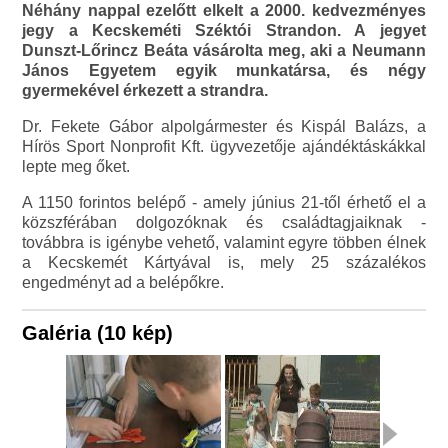
Néhány nappal ezelőtt elkelt a 2000. kedvezményes
jegy a Kecskeméti Széktói Strandon. A jegyet
Dunszt‑Lőrincz Beáta vásárolta meg, aki a Neumann
János Egyetem egyik munkatársa, és négy
gyermekével érkezett a strandra.
Dr. Fekete Gábor alpolgármester és Kispál Balázs, a
Hírös Sport Nonprofit Kft. ügyvezetője ajándéktáskákkal
lepte meg őket.
A 1150 forintos belépő - amely június 21-től érhető el a
közszférában dolgozóknak és családtagjaiknak -
továbbra is igénybe vehető, valamint egyre többen élnek
a Kecskemét Kártyával is, mely 25 százalékos
engedményt ad a belépőkre.
Galéria (10 kép)