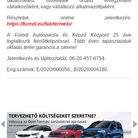
fakitermelési műveletek önálló elvégzésére
vállalkozóként, vagy vállalkozó alkalmazottjaként.
Részletek, online jelentkezés:
https://furedi.eu/fakitermelo/
A Füredi Autósiskola és Képző Központ 25 éve
foglalkozik felnőttképzéssel. Több éves tapasztalatuk
oktatás terén garancia a sikerre!
Jelentkezés és tájékoztatás: 06-20-457-6754.
Eng.számok: E/2020/000056., B/2020/004180.