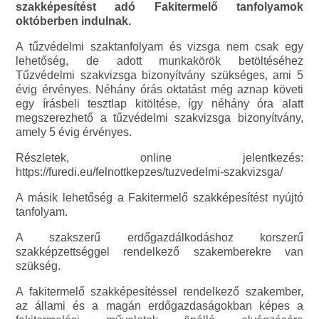
szakképesítést adó Fakitermelő tanfolyamok
októberben indulnak.
A tűzvédelmi szaktanfolyam és vizsga nem csak egy
lehetőség, de adott munkakörök betöltéséhez
Tűzvédelmi szakvizsga bizonyítvány szükséges, ami 5
évig érvényes. Néhány órás oktatást még aznap követi
egy írásbeli tesztlap kitöltése, így néhány óra alatt
megszerezhető a tűzvédelmi szakvizsga bizonyítvány,
amely 5 évig érvényes.
Részletek, online jelentkezés:
https://furedi.eu/felnottkepzes/tuzvedelmi-szakvizsga/
A másik lehetőség a Fakitermelő szakképesítést nyújtó
tanfolyam.
A szakszerű erdőgazdálkodáshoz korszerű
szakképzettséggel rendelkező szakemberekre van
szükség.
A fakitermelő szakképesítéssel rendelkező szakember,
az állami és a magán erdőgazdaságokban képes a