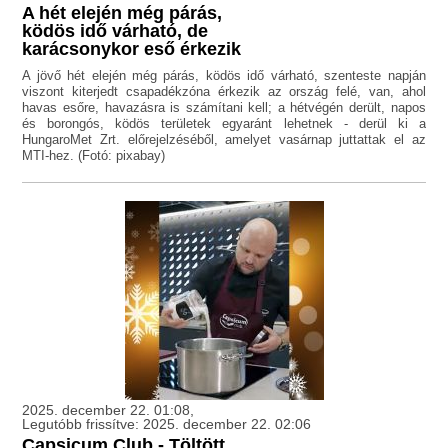
A hét elején még párás,
ködös idő várható, de
karácsonykor eső érkezik
A jövő hét elején még párás, ködös idő várható, szenteste napján
viszont kiterjedt csapadékzóna érkezik az ország felé, van, ahol
havas esőre, havazásra is számítani kell; a hétvégén derült, napos
és borongós, ködös területek egyaránt lehetnek - derül ki a
HungaroMet Zrt. előrejelzéséből, amelyet vasárnap juttattak el az
MTI-hez. (Fotó: pixabay)
2025. december 22. 01:08,
Legutóbb frissítve: 2025. december 22. 02:06
Capsicum Club - Töltött