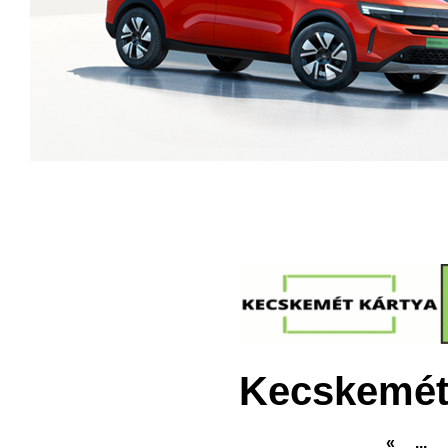
Kecskemét
«
...