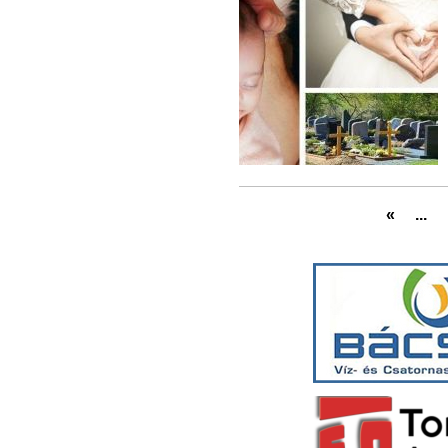
«
...