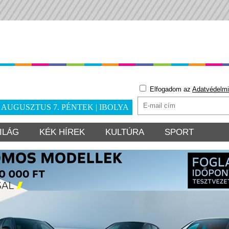
Elfogadom az
Adatvédelmi
. AUGUSZTUS 7. PÉNTEK | IBOLYA
ILÁG
KÉK HÍREK
KULTÚRA
SPORT