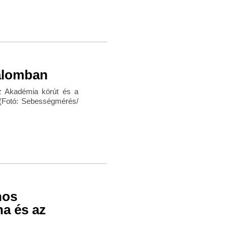
galomban
z Akadémia körút és a
. (Fotó: Sebességmérés/
nos
a és az