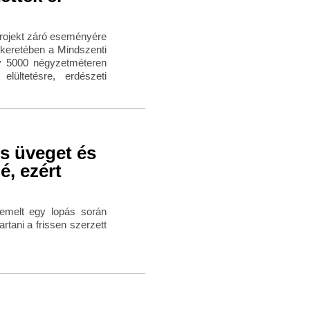
 projekt záró eseményére
 keretében a Mindszenti
gy 5000 négyzetméteren
ültetésre, erdészeti
os üveget és
é, ezért
emelt egy lopás során
rtani a frissen szerzett