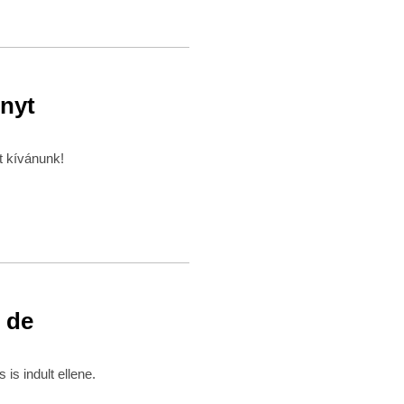
onyt
t kívánunk!
, de
 is indult ellene.