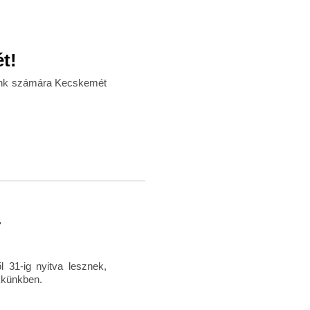
t!
iunk számára Kecskemét
r
 31-ig nyitva lesznek,
kkünkben.