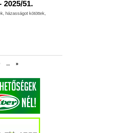
 2025/51.
k, házasságot kötöttek,
0
...
»