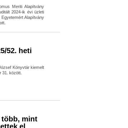
mus Meriti Alapítvány
ált 2024-ik évi üzleti
 Egyetemért Alapítvány
tt.
/52. heti
József Könyvtár kiemelt
31. között.
 több, mint
ettek el