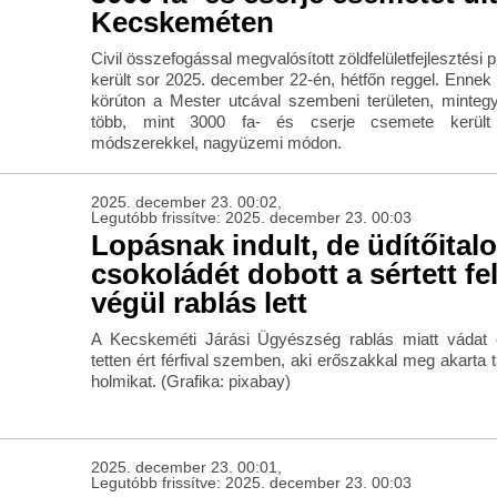
Kecskeméten
Civil összefogással megvalósított zöldfelületfejlesztési
került sor 2025. december 22-én, hétfőn reggel. Ennek
körúton a Mester utcával szembeni területen, minte
több, mint 3000 fa- és cserje csemete került el
módszerekkel, nagyüzemi módon.
2025. december 23. 00:02,
Legutóbb frissítve: 2025. december 23. 00:03
Lopásnak indult, de üdítőital
csokoládét dobott a sértett fel
végül rablás lett
A Kecskeméti Járási Ügyészség rablás miatt vádat 
tetten ért férfival szemben, aki erőszakkal meg akarta ta
holmikat. (Grafika: pixabay)
2025. december 23. 00:01,
Legutóbb frissítve: 2025. december 23. 00:03