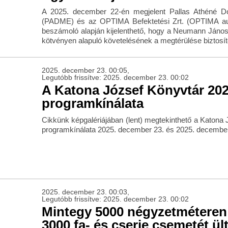
A 2025. december 22-én megjelent Pallas Athéné Do
(PADME) és az OPTIMA Befektetési Zrt. (OPTIMA audit
beszámoló alapján kijelenthető, hogy a Neumann János
kötvényen alapuló követelésének a megtérülése biztosíto
2025. december 23. 00:05,
Legutóbb frissítve: 2025. december 23. 00:02
A Katona József Könyvtár 2025
programkínálata
Cikkünk képgalériájában (lent) megtekinthető a Katona 
programkínálata 2025. december 23. és 2025. december 
2025. december 23. 00:03,
Legutóbb frissítve: 2025. december 23. 00:02
Mintegy 5000 négyzetméteren
3000 fa- és cserje csemetét ült