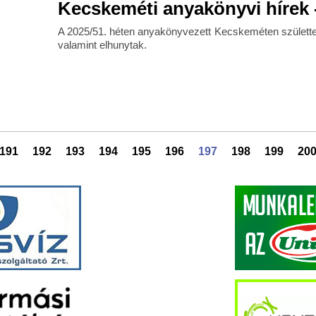
Kecskeméti anyakönyvi hírek -
A 2025/51. héten anyakönyvezett Kecskeméten születte
valamint elhunytak.
191
192
193
194
195
196
197
198
199
20