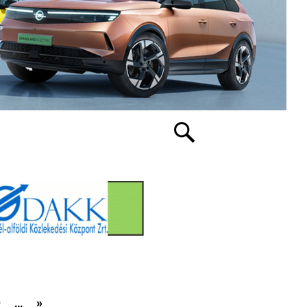
0
...
»