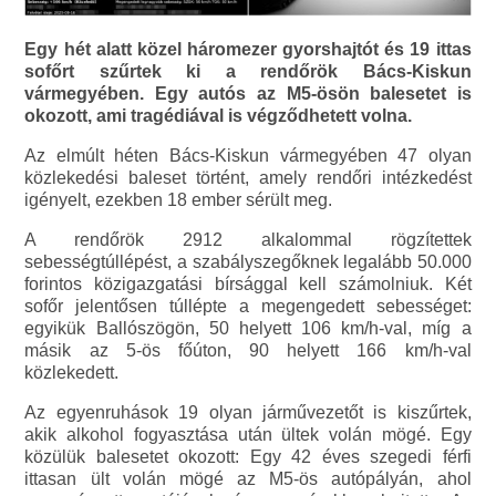
Egy hét alatt közel háromezer gyorshajtót és 19 ittas
sofőrt szűrtek ki a rendőrök Bács-Kiskun
vármegyében. Egy autós az M5-ösön balesetet is
okozott, ami tragédiával is végződhetett volna.
Az elmúlt héten Bács-Kiskun vármegyében 47 olyan
közlekedési baleset történt, amely rendőri intézkedést
igényelt, ezekben 18 ember sérült meg.
A rendőrök 2912 alkalommal rögzítettek
sebességtúllépést, a szabályszegőknek legalább 50.000
forintos közigazgatási bírsággal kell számolniuk. Két
sofőr jelentősen túllépte a megengedett sebességet:
egyikük Ballószögön, 50 helyett 106 km/h-val, míg a
másik az 5-ös főúton, 90 helyett 166 km/h-val
közlekedett.
Az egyenruhások 19 olyan járművezetőt is kiszűrtek,
akik alkohol fogyasztása után ültek volán mögé. Egy
közülük balesetet okozott: Egy 42 éves szegedi férfi
ittasan ült volán mögé az M5-ös autópályán, ahol