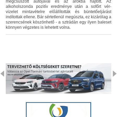
megcsúszott autójával és az árokba hajtott. Az
alkoholszonda pozitív eredménye után a sofőrt vér-
vizelet mintavételre előállították és büntetőeljárást
indítottak ellene. Bár sértetlenül megúszta, ez kizárólag a
szerencsének köszönhető - a sztrádán egy ilyen baleset
könnyen végzetes is lehetett volna.