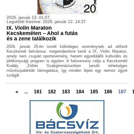
2026. január 13. 01:07,
Legutóbb frissítve: 2026. január 12. 14:37
IX. Violin Maraton
Kecskeméten – Ahol a futás
és a zene találkozik
2026. január 25-én ismét különleges eseménynek ad otthont
Kecskemét belvárosa: megrendezésre kerül a IX. Violin Maraton,
amely nem csupán sportesemény, hanem egyedülálló kulturális és
jótékonysági program is egyben. A futóverseny célja a Kecskeméti
Kodály Zoltán Szakgimnáziumban tanuló tehetséges
művészpalánták támogatása, így minden lépés egy nemes ügyet
szolgál.
«
...
181
182
183
184
185
186
187