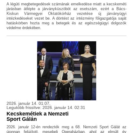
A légúti megbetegedések számának emelkedése miatt a kecskeméti
járásban átlépte a járványküszöböt az esetszám, ezért a Bács-
Kiskun Vármegyei Oktatókórház vezetése új járványügyi
intézkedéseket vezet be. A döntést az intézmény főigazgatója saját
hatáskörben hozta meg a betegek és az egészségügyi dolgozók
védelme érdekében.
2026. január 14. 01:07,
Legutóbb frissítve: 2026. január 14. 02:31
Kecskemétiek a Nemzeti
Sport Gálán
2026. január 12-én rendezték meg a 68. Nemzeti Sport Gálát az
újonnan felújított, mesebeli Operaházban, ahol az elmúlt év