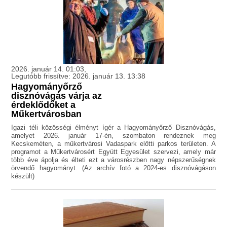
2026. január 14. 01:03,
Legutóbb frissítve: 2026. január 13. 13:38
Hagyományőrző
disznóvágás várja az
érdeklődőket a
Műkertvárosban
Igazi téli közösségi élményt ígér a Hagyományőrző Disznóvágás,
amelyet 2026. január 17-én, szombaton rendeznek meg
Kecskeméten, a műkertvárosi Vadaspark előtti parkos területen. A
programot a Műkertvárosért Együtt Egyesület szervezi, amely már
több éve ápolja és élteti ezt a városrészben nagy népszerűségnek
örvendő hagyományt. (Az archív fotó a 2024-es disznóvágáson
készült)