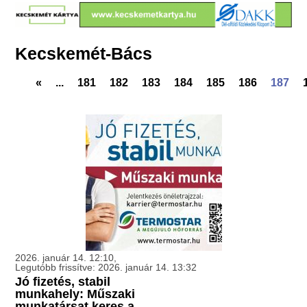
Kecskemét-Bács
«
...
181
182
183
184
185
186
187
2026. január 14. 12:10,
Legutóbb frissítve: 2026. január 14. 13:32
Jó fizetés, stabil
munkahely: Műszaki
munkatársat keres a