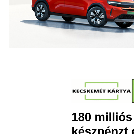
180 millió
készpénzt é