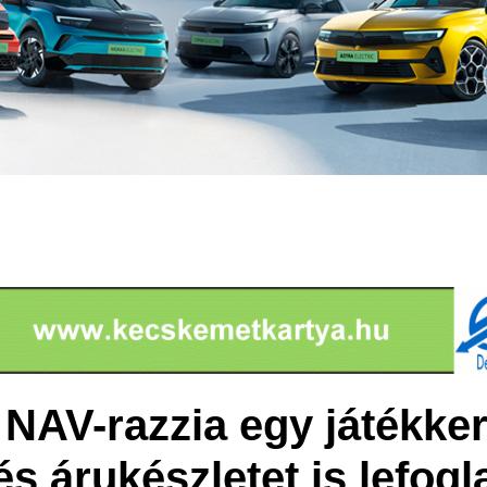
s NAV-razzia egy játékke
s árukészletet is lefogl