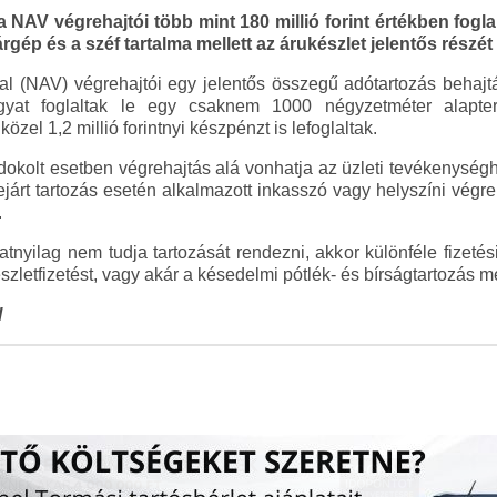
a NAV végrehajtói több mint 180 millió forint értékben fogl
gép és a széf tartalma mellett az árukészlet jelentős részét 
 (NAV) végrehajtói egy jelentős összegű adótartozás behajtá
rgyat foglaltak le egy csaknem 1000 négyzetméter alapterü
özel 1,2 millió forintnyi készpénzt is lefoglaltak.
okolt esetben végrehajtás alá vonhatja az üzleti tevékenység
lejárt tartozás esetén alkalmazott inkasszó vagy helyszíni vég
.
natnyilag nem tudja tartozását rendezni, akkor különféle fizet
részletfizetést, vagy akár a késedelmi pótlék- és bírságtartozás m
l