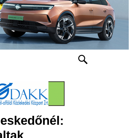
reskedőnél:
altak