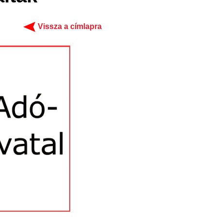
Vissza a címlapra