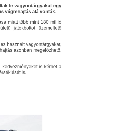
altak le vagyontárgyakat egy
is végrehajtás alá vonták.
sa miatt több mint 180 millió
letű játékboltot üzemeltető
hez használt vagyontárgyakat,
rehajtás azonban megelőzhető,
ési kedvezményeket is kérhet a
érséklését is.