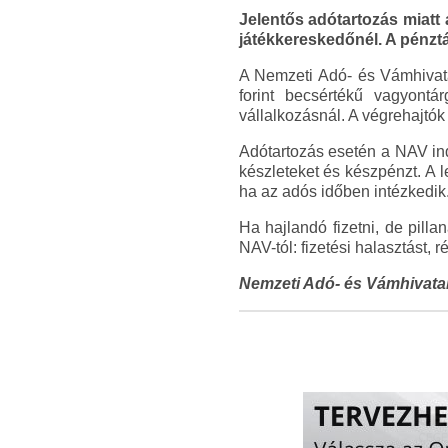
Jelentős adótartozás miatt 
játékkereskedőnél. A pénztár
A Nemzeti Adó- és Vámhivatal
forint becsértékű vagyontá
vállalkozásnál. A végrehajtók k
Adótartozás esetén a NAV ind
készleteket és készpénzt. A 
ha az adós időben intézkedik
Ha hajlandó fizetni, de pilla
NAV-tól: fizetési halasztást, 
Nemzeti Adó- és Vámhivata