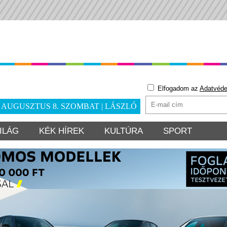
Elfogadom az
Adatvéde
. AUGUSZTUS 8. SZOMBAT | LÁSZLÓ
ILÁG
KÉK HÍREK
KULTÚRA
SPORT