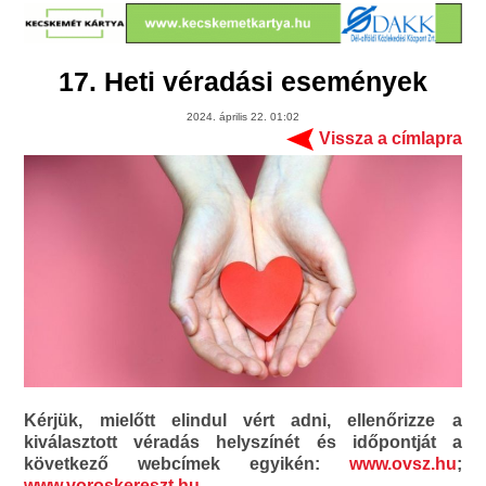
17. Heti véradási események
2024. április 22. 01:02
Vissza a címlapra
Kérjük, mielőtt elindul vért adni, ellenőrizze a
kiválasztott véradás helyszínét és időpontját a
következő webcímek egyikén:
www.ovsz.hu
;
www.voroskereszt.hu
.