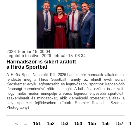
2026. február 15. 00:04,
Legutóbb frissítve: 2026. február 15. 06:34
Harmadszor is sikert aratott
a Hírös Sportbál
A Hírös Sport Nonprofit Kft. 2026-ban immár harmadik alkalommal
rendezte meg a Hírös Sportbált, amely az elmúlt évek során
Kecskemét egyik legfontosabb és legnívósabb, sporthoz kapcsolódó
társasági eseményévé nőtte ki magát. A bál célja ezúttal is az volt,
hogy méltó módon ünnepelje a város legeredményesebb sportolóit,
szakembereit és mindazokat, akik kiemelkedő szerepet vállaltak a
helyi sportélet fejlődésében. (Fotók: Szamler Roland - Szamler
Photography)
«
...
151
152
153
154
155
156
157