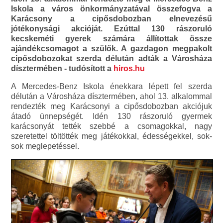
Iskola a város önkormányzatával összefogva a
Karácsony a cipősdobozban elnevezésű
jótékonysági akcióját. Ezúttal 130 rászoruló
kecskeméti gyerek számára állítottak össze
ajándékcsomagot a szülők. A gazdagon megpakolt
cipősdobozokat szerda délután adták a Városháza
dísztermében - tudósított a
hiros.hu
A Mercedes-Benz Iskola énekkara lépett fel szerda
délután a Városháza dísztermében, ahol 13. alkalommal
rendezték meg Karácsonyi a cipősdobozban akciójuk
átadó ünnepségét. Idén 130 rászoruló gyermek
karácsonyát tették szebbé a csomagokkal, nagy
szeretettel töltötték meg játékokkal, édességekkel, sok-
sok meglepetéssel.