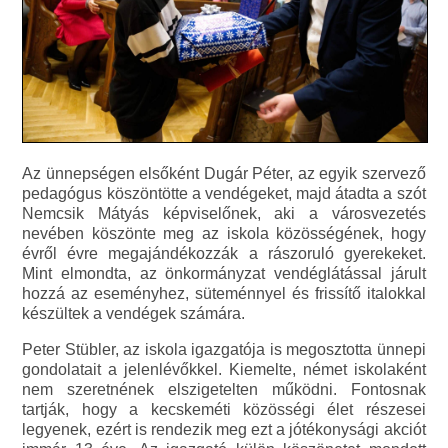
Az ünnepségen elsőként Dugár Péter, az egyik szervező
pedagógus köszöntötte a vendégeket, majd átadta a szót
Nemcsik Mátyás képviselőnek, aki a városvezetés
nevében köszönte meg az iskola közösségének, hogy
évről évre megajándékozzák a rászoruló gyerekeket.
Mint elmondta, az önkormányzat vendéglátással járult
hozzá az eseményhez, süteménnyel és frissítő italokkal
készültek a vendégek számára.
Peter Stübler, az iskola igazgatója is megosztotta ünnepi
gondolatait a jelenlévőkkel. Kiemelte, német iskolaként
nem szeretnének elszigetelten működni. Fontosnak
tartják, hogy a kecskeméti közösségi élet részesei
legyenek, ezért is rendezik meg ezt a jótékonysági akciót