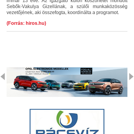
immár 13 éve. Az igazgató külön köszönetet mondott
Sebők-Vakulya Gizellának, a szülői munkaközösség
vezetőjének, aki összefogta, koordinálta a programot.
(Forrás: hiros.hu)