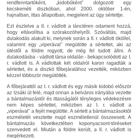
rendfenntartóként, „kidobóként" dolgozott egy
kecskeméti diszkóban, ahol 2000. október 1-én,
hajnalban, ittas állapotban, megjelent az ügy sértettje.
Ezt észlelve a II. r. vádlott a tánctéren odament hozzá,
hogy eltávolítsa a szórakozóhelyről. Szóváltás, majd
dulakodás alakult ki, melynek során a II. r. vádlott ököllel,
valamint egy „viperával" megütötte a sértettet, aki az
ütéstől a földre rogyott, de még fel tudott állni. A
dulakodásba - vádlott társa oldalán - bekapcsolódott az I.
r. vádlott is. A vádlottak két oldalról karon ragadták a
sértettet, és a diszkó főbejáratához vezették, miközben
kézzel többször megütötték.
A főbejárattól az I. r. vádlott és egy másik kidobó először
az Izsáki út felé, majd onnan a belváros irányába vezette
a bántalmazástól és ittasságától tényleges védekezésre
nem képes sértettet, miközben az I. r. vádlott a
„viperával" a fejét megütötte. A sértett a bántalmazásoktól
eszméletét vesztette majd eszméletlenül összeesett. A
bántalmazás következtében koponyacsont-töréseket
szenvedett el. Miután a földre került, a II. r. vádlott is
megérkezett.