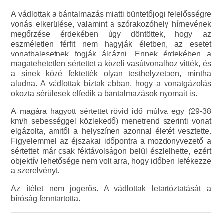
A vádlottak a bántalmazás miatti büntetőjogi felelősségre
vonás elkerülése, valamint a szórakozóhely hírnevének
megőrzése érdekében úgy döntöttek, hogy az
eszméletlen férfit nem hagyják életben, az esetet
vonatbalesetnek fogják álcázni. Ennek érdekében a
magatehetetlen sértettet a közeli vasútvonalhoz vitték, és
a sínek közé fektették olyan testhelyzetben, mintha
aludna. A vádlottak bíztak abban, hogy a vonatgázolás
okozta sérülések elfedik a bántalmazások nyomait is.
A magára hagyott sértettet rövid idő múlva egy (29-38
km/h sebességgel közlekedő) menetrend szerinti vonat
elgázolta, amitől a helyszínen azonnal életét vesztette.
Figyelemmel az éjszakai időpontra a mozdonyvezető a
sértettet már csak féktávolságon belül észlelhette, ezért
objektív lehetősége nem volt arra, hogy időben lefékezze
a szerelvényt.
Az ítélet nem jogerős. A vádlottak letartóztatását a
bíróság fenntartotta.