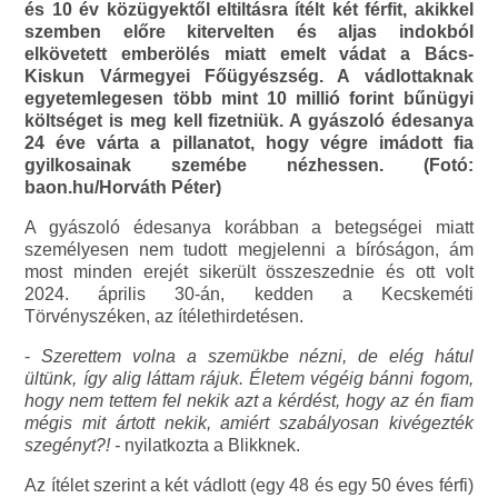
és 10 év közügyektől eltiltásra ítélt két férfit, akikkel
szemben előre kitervelten és aljas indokból
elkövetett emberölés miatt emelt vádat a Bács-
Kiskun Vármegyei Főügyészség. A vádlottaknak
egyetemlegesen több mint 10 millió forint bűnügyi
költséget is meg kell fizetniük. A gyászoló édesanya
24 éve várta a pillanatot, hogy végre imádott fia
gyilkosainak szemébe nézhessen. (Fotó:
baon.hu/Horváth Péter)
A gyászoló édesanya korábban a betegségei miatt
személyesen nem tudott megjelenni a bíróságon, ám
most minden erejét sikerült összeszednie és ott volt
2024. április 30-án, kedden a Kecskeméti
Törvényszéken, az ítélethirdetésen.
-
Szerettem volna a szemükbe nézni, de elég hátul
ültünk, így alig láttam rájuk. Életem végéig bánni fogom,
hogy nem tettem fel nekik azt a kérdést, hogy az én fiam
mégis mit ártott nekik, amiért szabályosan kivégezték
szegényt?! -
nyilatkozta a Blikknek.
Az ítélet szerint a két vádlott (egy 48 és egy 50 éves férfi)