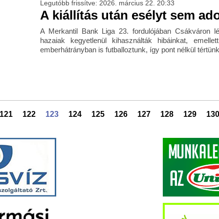
Legutóbb frissítve: 2026. március 22. 20:33
A kiállítás után esélyt sem ad
A Merkantil Bank Liga 23. fordulójában Csákváron l
hazaiak kegyetlenül kihasználták hibáinkat, emelle
emberhátrányban is futballoztunk, így pont nélkül tértün
121
122
123
124
125
126
127
128
129
13