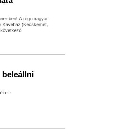
lata
hner-ben! A régi magyar
er Kávéház (Kecskemét,
 következő:
 beleállni
ékelt: