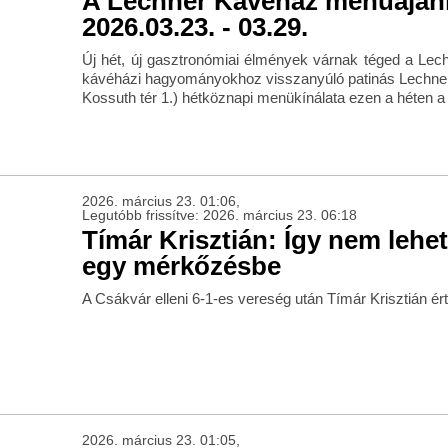
A Lechner Kávéház menüaján
2026.03.23. - 03.29.
Új hét, új gasztronómiai élmények várnak téged a Lec
kávéházi hagyományokhoz visszanyúló patinás Lechn
Kossuth tér 1.) hétköznapi menükínálata ezen a héten a
2026. március 23. 01:06,
Legutóbb frissítve: 2026. március 23. 06:18
Tímár Krisztián: Így nem lehet
egy mérkőzésbe
A Csákvár elleni 6-1-es vereség után Tímár Krisztián ért
2026. március 23. 01:05,