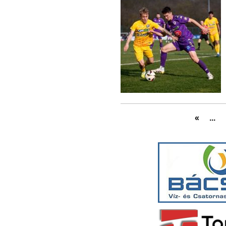
«
...