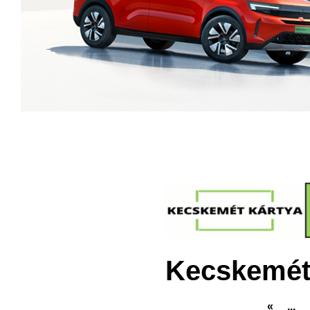
Kecskemét
«
...