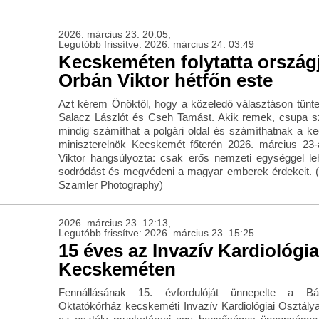
2026. március 23. 20:05,
Legutóbb frissítve: 2026. március 24. 03:49
Kecskeméten folytatta ország
Orbán Viktor hétfőn este
Azt kérem Önöktől, hogy a közeledő választáson tünte
Salacz Lászlót és Cseh Tamást. Akik remek, csupa s
mindig számíthat a polgári oldal és számíthatnak a k
miniszterelnök Kecskemét főterén 2026. március 23-
Viktor hangsúlyozta: csak erős nemzeti egységgel le
sodródást és megvédeni a magyar emberek érdekeit. (
Szamler Photography)
2026. március 23. 12:13,
Legutóbb frissítve: 2026. március 23. 15:25
15 éves az Invazív Kardiológia
Kecskeméten
Fennállásának 15. évfordulóját ünnepelte a Bá
Oktatókórház kecskeméti Invazív Kardiológiai Osztálya