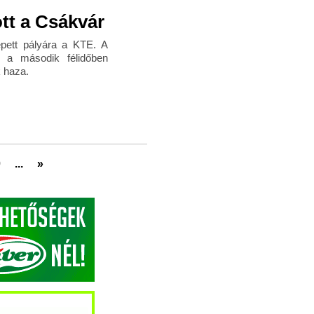
ott a Csákvár
épett pályára a KTE. A
tt a második félidőben
k haza.
0
...
»