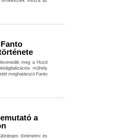
 emlékeztek vissza az
 Fanto
története
 elevenedik meg a Hozd
tódigitalizációs műhely
zetét meghatározó Fanto
bemutató a
on
lönleges történelmi és