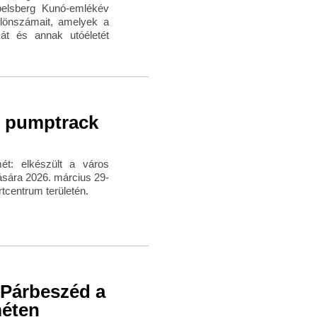
ebelsberg Kunó-emlékév
ülönszámait, amelyek a
át és annak utóéletét
b pumptrack
ét: elkészült a város
ására 2026. március 29-
rtcentrum területén.
 Párbeszéd a
méten