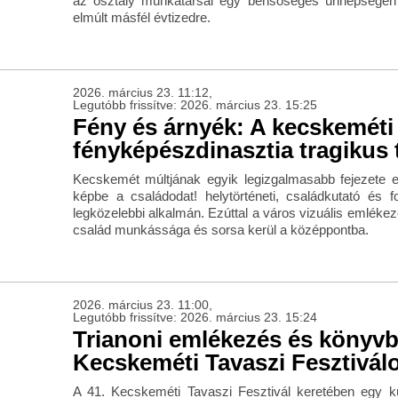
az osztály munkatársai egy bensőséges ünnepségen
elmúlt másfél évtizedre.
2026. március 23. 11:12,
Legutóbb frissítve: 2026. március 23. 15:25
Fény és árnyék: A kecskeméti
fényképészdinasztia tragikus 
Kecskemét múltjának egyik legizgalmasabb fejezete
képbe a családodat! helytörténeti, családkutató és fo
legközelebbi alkalmán. Ezúttal a város vizuális emléke
család munkássága és sorsa kerül a középpontba.
2026. március 23. 11:00,
Legutóbb frissítve: 2026. március 23. 15:24
Trianoni emlékezés és könyv
Kecskeméti Tavaszi Fesztivál
A 41. Kecskeméti Tavaszi Fesztivál keretében egy kü