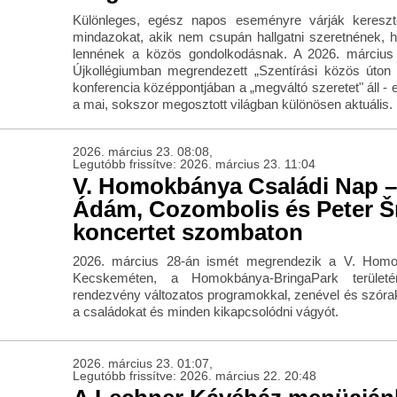
Különleges, egész napos eseményre várják keresz
mindazokat, akik nem csupán hallgatni szeretnének, h
lennének a közös gondolkodásnak. A 2026. március 
Újkollégiumban megrendezett „Szentírási közös úton 
konferencia középpontjában a „megváltó szeretet" áll -
a mai, sokszor megosztott világban különösen aktuális.
2026. március 23. 08:08,
Legutóbb frissítve: 2026. március 23. 11:04
V. Homokbánya Családi Nap –
Ádám, Cozombolis és Peter 
koncertet szombaton
2026. március 28-án ismét megrendezik a V. Homo
Kecskeméten, a Homokbánya-BringaPark terüle
rendezvény változatos programokkal, zenével és szórako
a családokat és minden kikapcsolódni vágyót.
2026. március 23. 01:07,
Legutóbb frissítve: 2026. március 22. 20:48