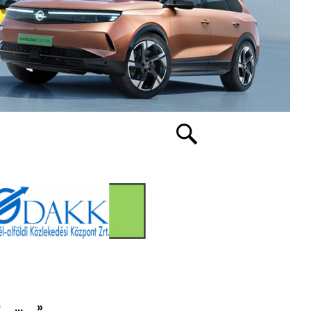
0
...
»