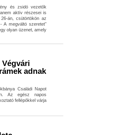
tény és zsidó vezetők
anem aktív részesei is
26-án, csütörtökön az
- A megváltó szeretet"
 egy olyan üzenet, amely
 Végvári
Šrámek adnak
kbánya Családi Napot
tén. Az egész napos
ztató fellépőkkel várja