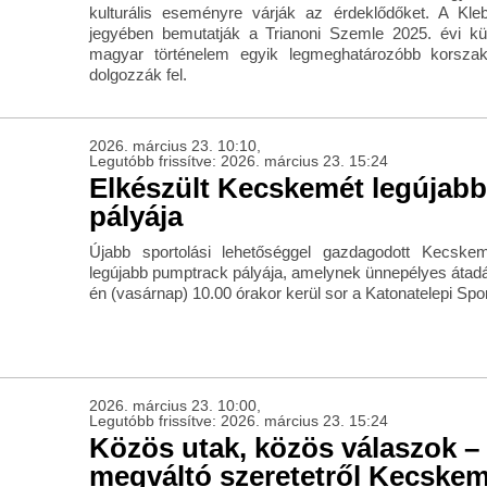
kulturális eseményre várják az érdeklődőket. A Kl
jegyében bemutatják a Trianoni Szemle 2025. évi k
magyar történelem egyik legmeghatározóbb korszak
dolgozzák fel.
2026. március 23. 10:10,
Legutóbb frissítve: 2026. március 23. 15:24
Elkészült Kecskemét legújab
pályája
Újabb sportolási lehetőséggel gazdagodott Kecskem
legújabb pumptrack pályája, amelynek ünnepélyes átad
én (vasárnap) 10.00 órakor kerül sor a Katonatelepi Spo
2026. március 23. 10:00,
Legutóbb frissítve: 2026. március 23. 15:24
Közös utak, közös válaszok –
megváltó szeretetről Kecske