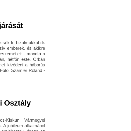
járását
ssék ki bizalmukkal dr.
zív emberek, és akikre
ecskemétiek - mondta a
án, hétfőn este. Orbán
het kivédeni a háborús
Fotó: Szamler Roland -
i Osztály
cs-Kiskun Vármegyei
. A jubileum alkalmából