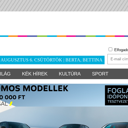
Elfogad
. AUGUSZTUS 6. CSÜTÖRTÖK | BERTA, BETTINA
ILÁG
KÉK HÍREK
KULTÚRA
SPORT