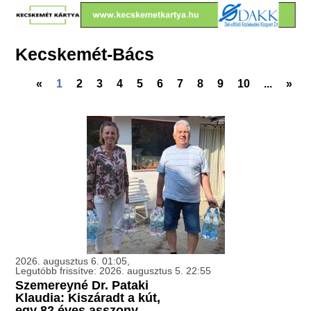
Kecskemét-Bács
«
1
2
3
4
5
6
7
8
9
10
...
»
2026. augusztus 6. 01:05,
Legutóbb frissítve: 2026. augusztus 5. 22:55
Szemereyné Dr. Pataki
Klaudia: Kiszáradt a kút,
egy 82 éves asszony