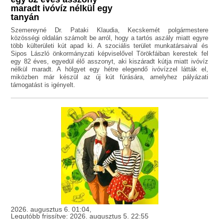
maradt ivóvíz nélkül egy
tanyán
Szemereyné Dr. Pataki Klaudia, Kecskemét polgármestere
közösségi oldalán számolt be arról, hogy a tartós aszály miatt egyre
több külterületi kút apad ki. A szociális terület munkatársaival és
Sipos László önkormányzati képviselővel Törökfáiban kerestek fel
egy 82 éves, egyedül élő asszonyt, aki kiszáradt kútja miatt ivóvíz
nélkül maradt. A hölgyet egy hétre elegendő ivóvízzel látták el,
miközben már készül az új kút fúrására, amelyhez pályázati
támogatást is igényelt.
2026. augusztus 6. 01:04,
Legutóbb frissítve: 2026. augusztus 5. 22:55