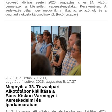
Kedvező időjárás esetén 2026. augusztus 7. és 14. között
permetezik a közterületi vadgesztenyefákat Kecskeméten. A
védekezés célja, hogy megóvják a fákat az aknázómoly és a
guignardia okozta károsodásoktól. (Fotó: pixabay)
2026. augusztus 5. 16:00,
Legutóbb frissítve: 2026. augusztus 5. 17:37
Megnyílt a 33. Tiszaalpári
Alkotótábor kiállítása a
Bács-Kiskun Vármegyei
Kereskedelmi és
Iparkamarában
A 33. Tiszaalpári Alkotótábor idei alkotásaiból nyílt kiállítás 2026.