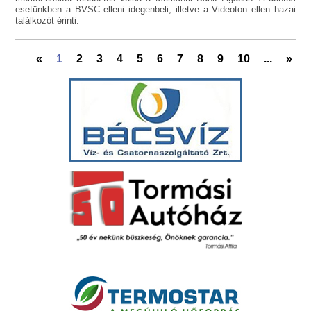
esetünkben a BVSC elleni idegenbeli, illetve a Videoton ellen hazai
találkozót érinti.
«
1
2
3
4
5
6
7
8
9
10
...
»