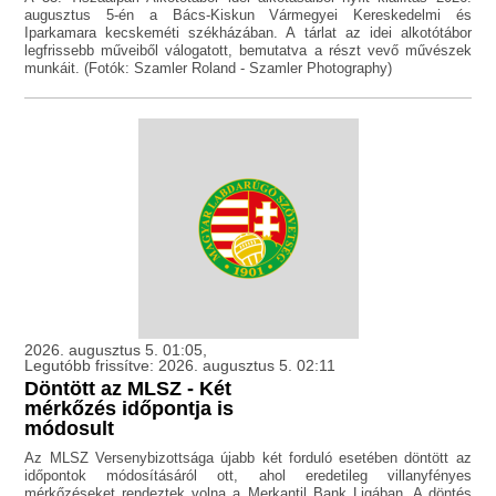
augusztus 5-én a Bács-Kiskun Vármegyei Kereskedelmi és
Iparkamara kecskeméti székházában. A tárlat az idei alkotótábor
legfrissebb műveiből válogatott, bemutatva a részt vevő művészek
munkáit. (Fotók: Szamler Roland - Szamler Photography)
2026. augusztus 5. 01:05,
Legutóbb frissítve: 2026. augusztus 5. 02:11
Döntött az MLSZ - Két
mérkőzés időpontja is
módosult
Az MLSZ Versenybizottsága újabb két forduló esetében döntött az
időpontok módosításáról ott, ahol eredetileg villanyfényes
mérkőzéseket rendeztek volna a Merkantil Bank Ligában. A döntés