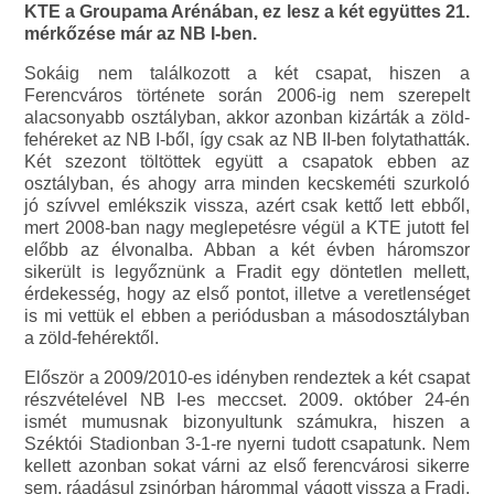
KTE a Groupama Arénában, ez lesz a két együttes 21.
mérkőzése már az NB I-ben.
Sokáig nem találkozott a két csapat, hiszen a
Ferencváros története során 2006-ig nem szerepelt
alacsonyabb osztályban, akkor azonban kizárták a zöld-
fehéreket az NB I-ből, így csak az NB II-ben folytathatták.
Két szezont töltöttek együtt a csapatok ebben az
osztályban, és ahogy arra minden kecskeméti szurkoló
jó szívvel emlékszik vissza, azért csak kettő lett ebből,
mert 2008-ban nagy meglepetésre végül a KTE jutott fel
előbb az élvonalba. Abban a két évben háromszor
sikerült is legyőznünk a Fradit egy döntetlen mellett,
érdekesség, hogy az első pontot, illetve a veretlenséget
is mi vettük el ebben a periódusban a másodosztályban
a zöld-fehérektől.
Először a 2009/2010-es idényben rendeztek a két csapat
részvételével NB I-es meccset. 2009. október 24-én
ismét mumusnak bizonyultunk számukra, hiszen a
Széktói Stadionban 3-1-re nyerni tudott csapatunk. Nem
kellett azonban sokat várni az első ferencvárosi sikerre
sem, ráadásul zsinórban hárommal vágott vissza a Fradi.