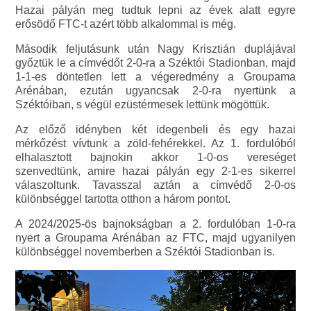
Hazai pályán meg tudtuk lepni az évek alatt egyre
erősödő FTC-t azért több alkalommal is még.
Második feljutásunk után Nagy Krisztián duplájával
győztük le a címvédőt 2-0-ra a Széktói Stadionban, majd
1-1-es döntetlen lett a végeredmény a Groupama
Arénában, ezután ugyancsak 2-0-ra nyertünk a
Széktóiban, s végül ezüstérmesek lettünk mögöttük.
Az előző idényben két idegenbeli és egy hazai
mérkőzést vívtunk a zöld-fehérekkel. Az 1. fordulóból
elhalasztott bajnokin akkor 1-0-os vereséget
szenvedtünk, amire hazai pályán egy 2-1-es sikerrel
válaszoltunk. Tavasszal aztán a címvédő 2-0-os
különbséggel tartotta otthon a három pontot.
A 2024/2025-ös bajnokságban a 2. fordulóban 1-0-ra
nyert a Groupama Arénában az FTC, majd ugyanilyen
különbséggel novemberben a Széktói Stadionban is.