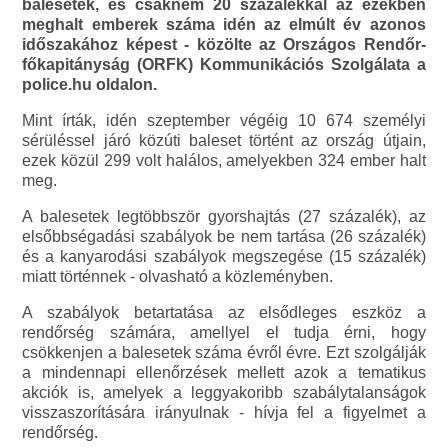
balesetek, és csaknem 20 százalékkal az ezekben
meghalt emberek száma idén az elmúlt év azonos
időszakához képest - közölte az Országos Rendőr-
főkapitányság (ORFK) Kommunikációs Szolgálata a
police.hu oldalon.
Mint írták, idén szeptember végéig 10 674 személyi
sérüléssel járó közúti baleset történt az ország útjain,
ezek közül 299 volt halálos, amelyekben 324 ember halt
meg.
A balesetek legtöbbször gyorshajtás (27 százalék), az
elsőbbségadási szabályok be nem tartása (26 százalék)
és a kanyarodási szabályok megszegése (15 százalék)
miatt történnek - olvasható a közleményben.
A szabályok betartatása az elsődleges eszköz a
rendőrség számára, amellyel el tudja érni, hogy
csökkenjen a balesetek száma évről évre. Ezt szolgálják
a mindennapi ellenőrzések mellett azok a tematikus
akciók is, amelyek a leggyakoribb szabálytalanságok
visszaszorítására irányulnak - hívja fel a figyelmet a
rendőrség.