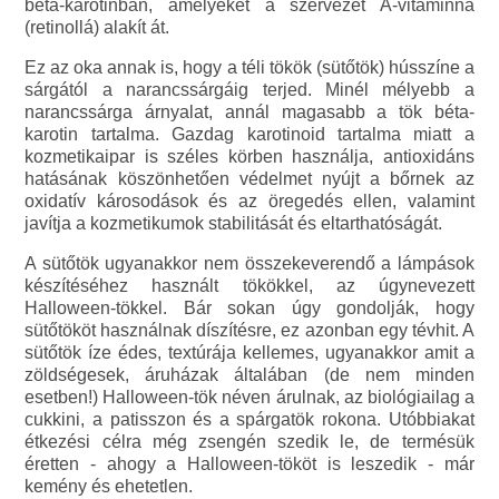
béta-karotinban, amelyeket a szervezet A-vitaminná
(retinollá) alakít át.
Ez az oka annak is, hogy a téli tökök (sütőtök) hússzíne a
sárgától a narancssárgáig terjed. Minél mélyebb a
narancssárga árnyalat, annál magasabb a tök béta-
karotin tartalma. Gazdag karotinoid tartalma miatt a
kozmetikaipar is széles körben használja, antioxidáns
hatásának köszönhetően védelmet nyújt a bőrnek az
oxidatív károsodások és az öregedés ellen, valamint
javítja a kozmetikumok stabilitását és eltarthatóságát.
A sütőtök ugyanakkor nem összekeverendő a lámpások
készítéséhez használt tökökkel, az úgynevezett
Halloween-tökkel. Bár sokan úgy gondolják, hogy
sütőtököt használnak díszítésre, ez azonban egy tévhit. A
sütőtök íze édes, textúrája kellemes, ugyanakkor amit a
zöldségesek, áruházak általában (de nem minden
esetben!) Halloween-tök néven árulnak, az biológiailag a
cukkini, a patisszon és a spárgatök rokona. Utóbbiakat
étkezési célra még zsengén szedik le, de termésük
éretten - ahogy a Halloween-tököt is leszedik - már
kemény és ehetetlen.