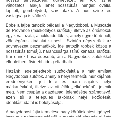
hosszú tenyészidejű, úgynevezett téli tök, színe
változatos, alakja lehet hosszúkás henger, ovális,
lapított, gömbölyded, szív alakú. A hús színe és
vastagsága is változó.
Ebbe a fajba tartozik például a Nagydobosi, a Muscade
de Provance (muskotályos sütőtök), illetve az óriástökök
egyik változata, a hokkaidó tök is, amely egyre több bolt,
zöldségárus kínálatát színesíti. Szintén népszerűek az
úgynevezett pézsmatökök, ide tartozik többek között a
hosszúkás formájú, narancssárga színű kanadai sütőtök.
Bár ennek húsa édesebb, ám a Nagydobosi sütőtökkel
ellentétben rövidebb ideig eltartható.
Hazánk legelterjedtebb sütőtökfajtája a már említett
Nagydobosi sütőtök, amely a helyi termelők munkájának
eredményeként jött létre és mára sajátos helyi
márkanévként, illetve az ott élők „jelképeként", jelenik
meg. Nem csupán a gazdasági jelentősége számottevő,
ezen túl a település lakóinak helyi kötődését,
identitástudatát is befolyásolja.
A nagydobosi fajta termelése nagy körültekintést igényel,