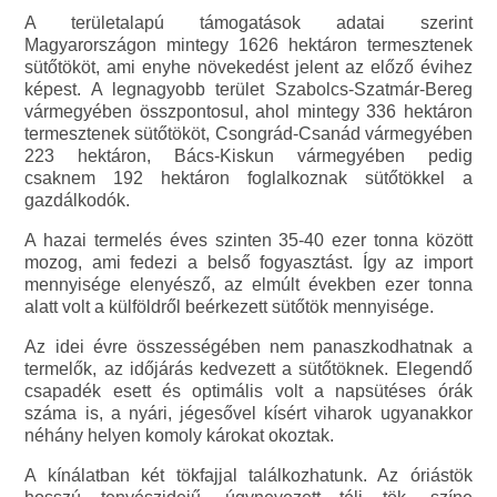
A területalapú támogatások adatai szerint
Magyarországon mintegy 1626 hektáron termesztenek
sütőtököt, ami enyhe növekedést jelent az előző évihez
képest. A legnagyobb terület Szabolcs-Szatmár-Bereg
vármegyében összpontosul, ahol mintegy 336 hektáron
termesztenek sütőtököt, Csongrád-Csanád vármegyében
223 hektáron, Bács-Kiskun vármegyében pedig
csaknem 192 hektáron foglalkoznak sütőtökkel a
gazdálkodók.
A hazai termelés éves szinten 35-40 ezer tonna között
mozog, ami fedezi a belső fogyasztást. Így az import
mennyisége elenyésző, az elmúlt években ezer tonna
alatt volt a külföldről beérkezett sütőtök mennyisége.
Az idei évre összességében nem panaszkodhatnak a
termelők, az időjárás kedvezett a sütőtöknek. Elegendő
csapadék esett és optimális volt a napsütéses órák
száma is, a nyári, jégesővel kísért viharok ugyanakkor
néhány helyen komoly károkat okoztak.
A kínálatban két tökfajjal találkozhatunk. Az óriástök