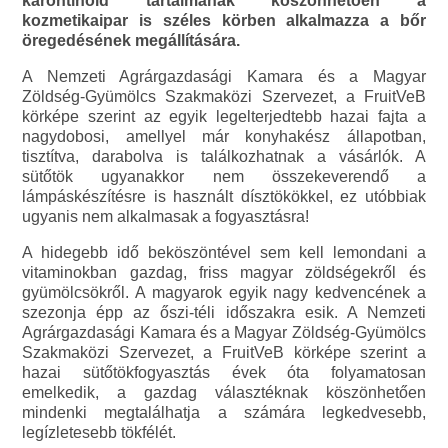
karontinoid tartalmának köszönhetően a
kozmetikaipar is széles körben alkalmazza a bőr
öregedésének megállítására.
A Nemzeti Agrárgazdasági Kamara és a Magyar
Zöldség-Gyümölcs Szakmaközi Szervezet, a FruitVeB
körképe szerint az egyik legelterjedtebb hazai fajta a
nagydobosi, amellyel már konyhakész állapotban,
tisztítva, darabolva is találkozhatnak a vásárlók. A
sütőtök ugyanakkor nem összekeverendő a
lámpáskészítésre is használt dísztökökkel, ez utóbbiak
ugyanis nem alkalmasak a fogyasztásra!
A hidegebb idő beköszöntével sem kell lemondani a
vitaminokban gazdag, friss magyar zöldségekről és
gyümölcsökről. A magyarok egyik nagy kedvencének a
szezonja épp az őszi-téli időszakra esik. A Nemzeti
Agrárgazdasági Kamara és a Magyar Zöldség-Gyümölcs
Szakmaközi Szervezet, a FruitVeB körképe szerint a
hazai sütőtökfogyasztás évek óta folyamatosan
emelkedik, a gazdag választéknak köszönhetően
mindenki megtalálhatja a számára legkedvesebb,
legízletesebb tökfélét.