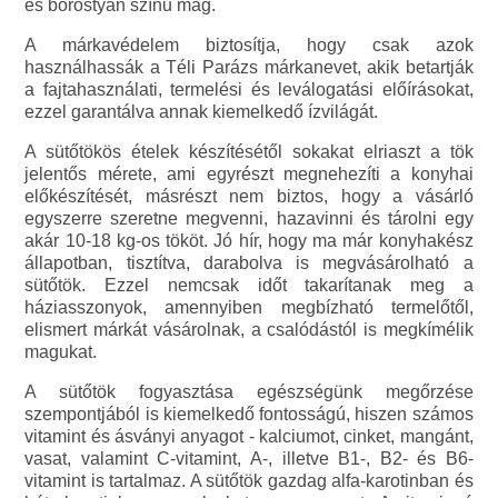
és borostyán színű mag.
A márkavédelem biztosítja, hogy csak azok
használhassák a Téli Parázs márkanevet, akik betartják
a fajtahasználati, termelési és leválogatási előírásokat,
ezzel garantálva annak kiemelkedő ízvilágát.
A sütőtökös ételek készítésétől sokakat elriaszt a tök
jelentős mérete, ami egyrészt megnehezíti a konyhai
előkészítését, másrészt nem biztos, hogy a vásárló
egyszerre szeretne megvenni, hazavinni és tárolni egy
akár 10-18 kg-os tököt. Jó hír, hogy ma már konyhakész
állapotban, tisztítva, darabolva is megvásárolható a
sütőtök. Ezzel nemcsak időt takarítanak meg a
háziasszonyok, amennyiben megbízható termelőtől,
elismert márkát vásárolnak, a csalódástól is megkímélik
magukat.
A sütőtök fogyasztása egészségünk megőrzése
szempontjából is kiemelkedő fontosságú, hiszen számos
vitamint és ásványi anyagot - kalciumot, cinket, mangánt,
vasat, valamint C-vitamint, A-, illetve B1-, B2- és B6-
vitamint is tartalmaz. A sütőtök gazdag alfa-karotinban és