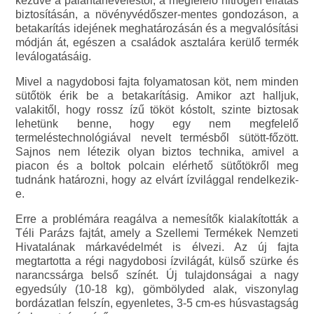
kezdve a palántaneveléstől, a megfelelő nitrogén ellátás
biztosításán, a növényvédőszer-mentes gondozáson, a
betakarítás idejének meghatározásán és a megvalósítási
módján át, egészen a családok asztalára kerülő termék
leválogatásáig.
Mivel a nagydobosi fajta folyamatosan köt, nem minden
sütőtök érik be a betakarításig. Amikor azt halljuk,
valakitől, hogy rossz ízű tököt kóstolt, szinte biztosak
lehetünk benne, hogy egy nem megfelelő
termeléstechnológiával nevelt termésből sütött-főzött.
Sajnos nem létezik olyan biztos technika, amivel a
piacon és a boltok polcain elérhető sütőtökről meg
tudnánk határozni, hogy az elvárt ízvilággal rendelkezik-
e.
Erre a problémára reagálva a nemesítők kialakították a
Téli Parázs fajtát, amely a Szellemi Termékek Nemzeti
Hivatalának márkavédelmét is élvezi. Az új fajta
megtartotta a régi nagydobosi ízvilágát, külső szürke és
narancssárga belső színét. Új tulajdonságai a nagy
egyedsúly (10-18 kg), gömbölyded alak, viszonylag
bordázatlan felszín, egyenletes, 3-5 cm-es húsvastagság