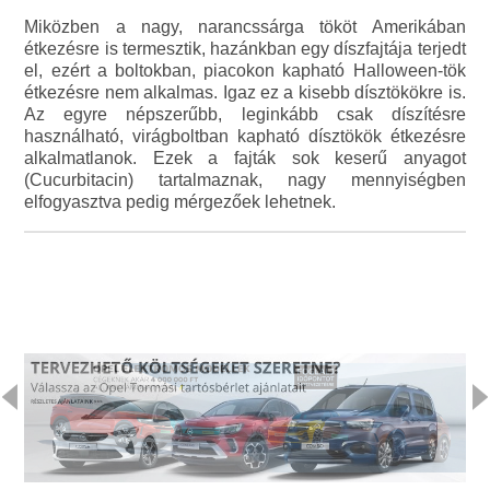
Miközben a nagy, narancssárga tököt Amerikában
étkezésre is termesztik, hazánkban egy díszfajtája terjedt
el, ezért a boltokban, piacokon kapható Halloween-tök
étkezésre nem alkalmas. Igaz ez a kisebb dísztökökre is.
Az egyre népszerűbb, leginkább csak díszítésre
használható, virágboltban kapható dísztökök étkezésre
alkalmatlanok. Ezek a fajták sok keserű anyagot
(Cucurbitacin) tartalmaznak, nagy mennyiségben
elfogyasztva pedig mérgezőek lehetnek.