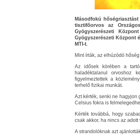
Másodfokú hőségriasztást r
tisztifőorvos az Országo
Gyógyszerészeti Központ
Gyógyszerészeti Központ 
MTI-t.
Mint írták, az elhúzódó hőség
Az idősek körében a tartó
haladéktalanul orvoshoz k
figyelmeztettek a közlemény
terhelő fizikai munkát.
Azt kérték, senki ne hagyjon 
Celsius fokra is felmelegedhe
Kérték továbbá, hogy szabad
csak akkor, ha nincs az adott
A strandolóknak azt ajánlott