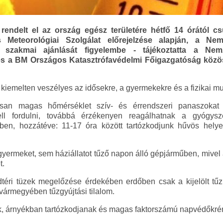
endelt el az ország egész területére hétfő 14 órától cs
s Meteorológiai Szolgálat előrejelzése alapján, a N
 szakmai ajánlását figyelembe - tájékoztatta a Ne
és a BM Országos Katasztrófavédelmi Főigazgatóság közö
 kiemelten veszélyes az idősekre, a gyermekekre és a fizikai m
san magas hőmérséklet szív- és érrendszeri panaszokat 
ell fordulni, továbbá érzékenyen reagálhatnak a gyógys
ben, hozzátéve: 11-17 óra között tartózkodjunk hűvös helye
gyermeket, sem háziállatot tűző napon álló gépjárműben, mivel a
t.
téri tüzek megelőzése érdekében erdőben csak a kijelölt tűz
 vármegyében tűzgyújtási tilalom.
ák, árnyékban tartózkodjanak és magas faktorszámú napvédőkré