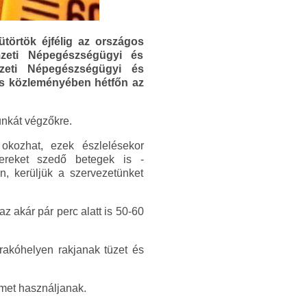
ütörtök éjfélig az országos
emzeti Népegészségügyi és
mzeti Népegészségügyi és
s közleményében hétfőn az
unkát végzőkre.
okozhat, ezek észlelésekor
zereket szedő betegek is -
n, kerüljük a szervezetünket
z akár pár perc alatt is 50-60
rakóhelyen rakjanak tüzet és
met használjanak.