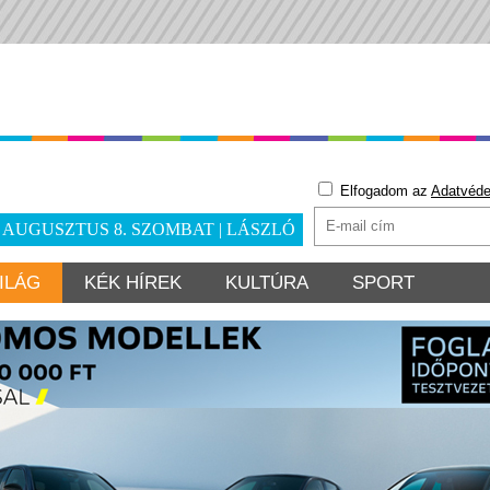
Elfogadom az
Adatvéde
. AUGUSZTUS 8. SZOMBAT | LÁSZLÓ
ILÁG
KÉK HÍREK
KULTÚRA
SPORT