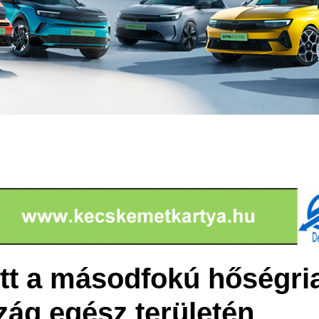
ett a másodfokú hőségri
ág egész területén