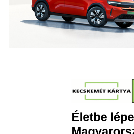
Életbe lép
Magyarorsz