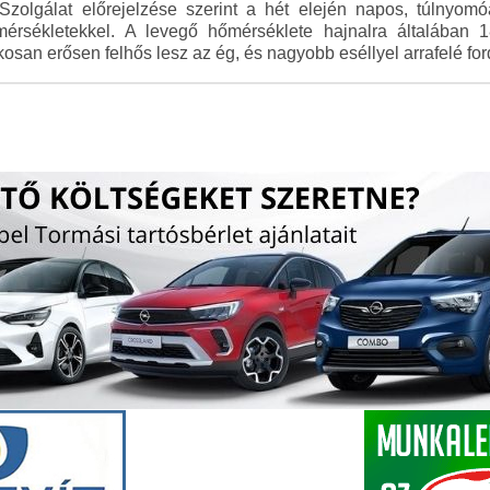
zolgálat előrejelzése szerint a hét elején napos, túlnyomó
őmérsékletekkel. A levegő hőmérséklete hajnalra általában 
osan erősen felhős lesz az ég, és nagyobb eséllyel arrafelé fordu