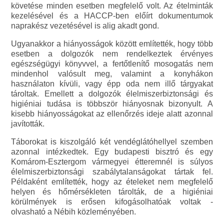
követése minden esetben megfelelő volt. Az ételminták
kezelésével és a HACCP-ben előírt dokumentumok
naprakész vezetésével is alig akadt gond.
Ugyanakkor a hiányosságok között említették, hogy több
esetben a dolgozók nem rendelkeztek érvényes
egészségügyi könyvvel, a fertőtlenítő mosogatás nem
mindenhol valósult meg, valamint a konyhákon
használaton kívüli, vagy épp oda nem illő tárgyakat
tároltak. Emellett a dolgozók élelmiszerbiztonsági és
higiéniai tudása is többször hiányosnak bizonyult. A
kisebb hiányosságokat az ellenőrzés ideje alatt azonnal
javították.
Táborokat is kiszolgáló két vendéglátóhellyel szemben
azonnal intézkedtek. Egy budapesti bisztró és egy
Komárom-Esztergom vármegyei étteremnél is súlyos
élelmiszerbiztonsági szabálytalanságokat tártak fel.
Példaként említették, hogy az ételeket nem megfelelő
helyen és hőmérsékleten tárolták, de a higiéniai
körülmények is erősen kifogásolhatóak voltak -
olvasható a Nébih közleményében.