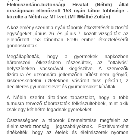
Élelmiszerlánc-biztonsági Hivatal (Nébih) által
országosan ellenőrzött 153 nyári tábor többsége -
közölte a Nébih az MTI-vel. (MTI/Máthé Zoltán)
A közlemény szerint a nyári táborok étkeztetését biztosító
egységeket június 26. és július 7. között vizsgálták: az
ellenőrzött 153 táborban 8196 ember étkeztetéséről
gondoskodtak.
Megállapították, hogy a gyermekek napközben
háromszori étkezésben részesültek, az "ottalvós"
helyszíneken vacsorával kiegészítve. A szervezők
tízóraira és uzsonnára jellemzően hűtést nem igénylő,
kiskereskedelmi üzletekben vásárolt friss pékárut, 2
deciliteres gyümölcslevet és gyümölcsöket kínáltak.
A Nébih szerint általános tapasztalat, hogy a több
turnusra tervező táboroztatók felkészültebbek, mint akik
csak egy-két hétre fogadnak gyerekeket.
Összességben a táborok üzemeltetése megfelelt az
élelmiszerbiztonsági jogszabályoknak. Pozitívumként
értékelték, hogy az ételek és élelmiszerek nyomon