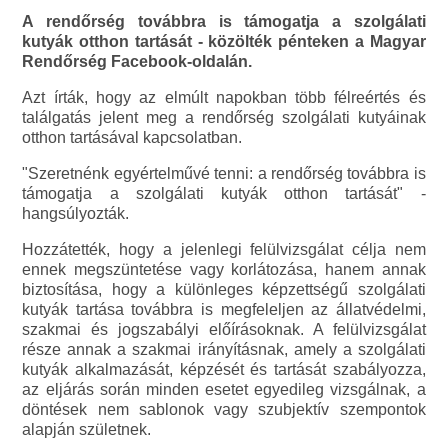
A rendőrség továbbra is támogatja a szolgálati
kutyák otthon tartását - közölték pénteken a Magyar
Rendőrség Facebook-oldalán.
Azt írták, hogy az elmúlt napokban több félreértés és
találgatás jelent meg a rendőrség szolgálati kutyáinak
otthon tartásával kapcsolatban.
"Szeretnénk egyértelművé tenni: a rendőrség továbbra is
támogatja a szolgálati kutyák otthon tartását" -
hangsúlyozták.
Hozzátették, hogy a jelenlegi felülvizsgálat célja nem
ennek megszüntetése vagy korlátozása, hanem annak
biztosítása, hogy a különleges képzettségű szolgálati
kutyák tartása továbbra is megfeleljen az állatvédelmi,
szakmai és jogszabályi előírásoknak. A felülvizsgálat
része annak a szakmai irányításnak, amely a szolgálati
kutyák alkalmazását, képzését és tartását szabályozza,
az eljárás során minden esetet egyedileg vizsgálnak, a
döntések nem sablonok vagy szubjektív szempontok
alapján születnek.