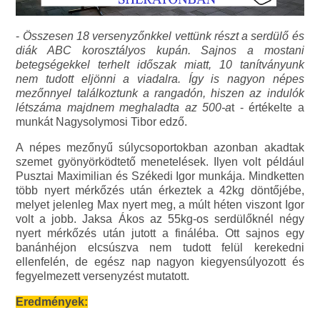
-
Összesen 18 versenyzőnkkel vettünk részt a serdülő és
diák ABC korosztályos kupán. Sajnos a mostani
betegségekkel terhelt időszak miatt, 10 tanítványunk
nem tudott eljönni a viadalra. Így is nagyon népes
mezőnnyel találkoztunk a rangadón, hiszen az indulók
létszáma majdnem meghaladta az 500-a
t - értékelte a
munkát Nagysolymosi Tibor edző.
A népes mezőnyű súlycsoportokban azonban akadtak
szemet gyönyörködtető menetelések. Ilyen volt például
Pusztai Maximilian és Székedi Igor munkája. Mindketten
több nyert mérkőzés után érkeztek a 42kg döntőjébe,
melyet jelenleg Max nyert meg, a múlt héten viszont Igor
volt a jobb. Jaksa Ákos az 55kg-os serdülőknél négy
nyert mérkőzés után jutott a fináléba. Ott sajnos egy
banánhéjon elcsúszva nem tudott felül kerekedni
ellenfelén, de egész nap nagyon kiegyensúlyozott és
fegyelmezett versenyzést mutatott.
Eredmények: