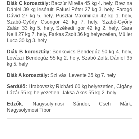
Diák C korosztály:
Baczúr Mirella 45 kg 4. hely, Brezina
Dániel 39 kg lesérült, Falusi Péter 27 kg 3. hely, Faragó
Dávid 27 kg 5. hely, Pusztai Maximilian 42 kg 1. hely,
Szabó-Győrfy Csongor 42 kg 7. hely, Szabó-Győrfy
Zalán 33 kg 5. hely, Székedi Igor 42 kg 2. hely, Gara
Nelli 27 kg 7. hely, Farkas Zsolt 36 kg helyezetlen, Müller
Luca 30 kg 3. hely
Diák B korosztály:
Benkovics Bendegúz 50 kg 4. hely,
Lovászi Bendegúz 55 kg 2. hely, Szabó Zolta Dániel 35
kg 5. hely
Diák A korosztály:
Szilvási Levente 35 kg 7. hely
Serdülő:
Hrabovszky Richárd 60 kg helyezetlen, Cigány
Lázár 55 kg helyezetlen, Jaksa Ákos 55 kg 2. hely
Edzők:
Nagysolymosi Sándor, Cseh Márk,
Nagysolymosi Tibor