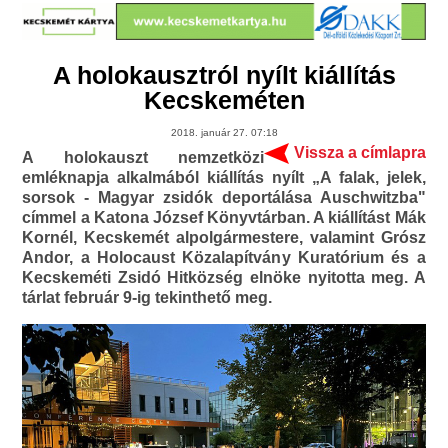
A holokausztról nyílt kiállítás
Kecskeméten
2018. január 27. 07:18
Vissza a címlapra
A holokauszt nemzetközi
emléknapja alkalmából kiállítás nyílt „A falak, jelek,
sorsok - Magyar zsidók deportálása Auschwitzba"
címmel a Katona József Könyvtárban. A kiállítást Mák
Kornél, Kecskemét alpolgármestere, valamint Grósz
Andor, a Holocaust Közalapítvány Kuratórium és a
Kecskeméti Zsidó Hitközség elnöke nyitotta meg. A
tárlat február 9-ig tekinthető meg.