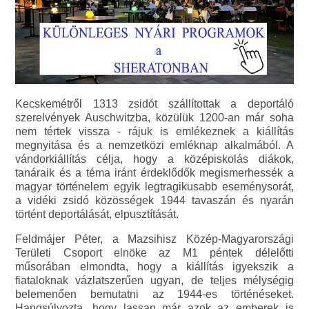
Kecskemétről 1313 zsidót szállítottak a deportáló
szerelvények Auschwitzba, közülük 1200-an már soha
nem tértek vissza - rájuk is emlékeznek a kiállítás
megnyitása és a nemzetközi emléknap alkalmából. A
vándorkiállítás célja, hogy a középiskolás diákok,
tanáraik és a téma iránt érdeklődők megismerhessék a
magyar történelem egyik legtragikusabb eseménysorát,
a vidéki zsidó közösségek 1944 tavaszán és nyarán
történt deportálását, elpusztítását.
Feldmájer Péter, a Mazsihisz Közép-Magyarországi
Területi Csoport elnöke az M1 péntek délelőtti
műsorában elmondta, hogy a kiállítás igyekszik a
fiataloknak vázlatszerűen ugyan, de teljes mélységig
belemenően bemutatni az 1944-es történéseket.
Hangsúlyozta, hogy lassan már azok az emberek is