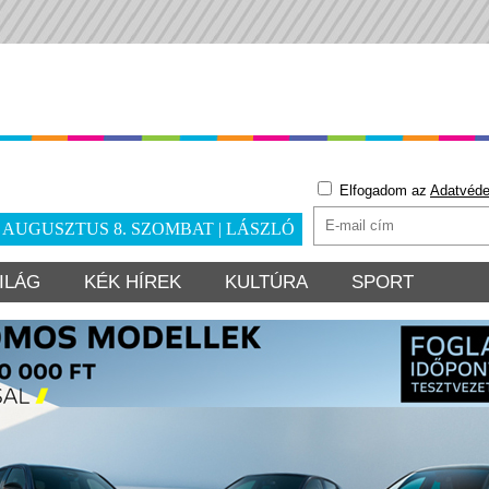
Elfogadom az
Adatvéde
. AUGUSZTUS 8. SZOMBAT | LÁSZLÓ
ILÁG
KÉK HÍREK
KULTÚRA
SPORT