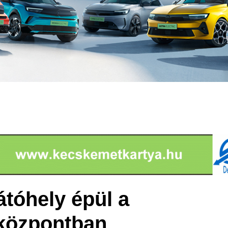
átóhely épül a
központban