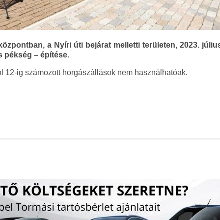
pontban, a Nyíri úti bejárat melletti területen, 2023. júl
s pékség – építése.
tól 12-ig számozott horgászállások nem használhatóak.