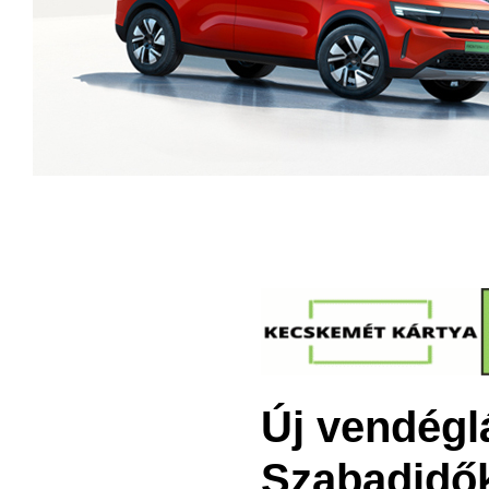
Új vendégl
Szabadidő