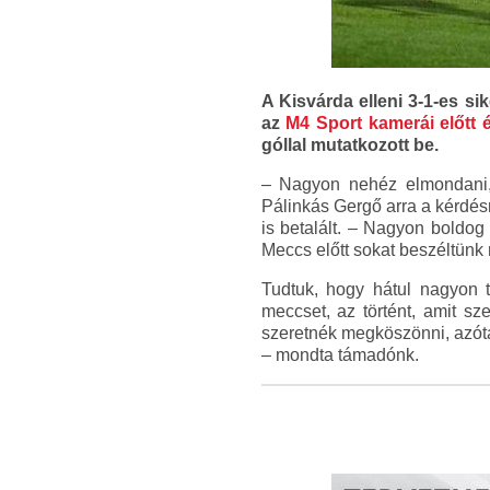
A Kisvárda elleni 3-1-es si
az
M4 Sport kamerái előtt é
góllal mutatkozott be.
– Nagyon nehéz elmondani, 
Pálinkás Gergő arra a kérdés
is betalált. – Nagyon boldog
Meccs előtt sokat beszéltünk 
Tudtuk, hogy hátul nagyon t
meccset, az történt, amit sz
szeretnék megköszönni, azóta
– mondta támadónk.