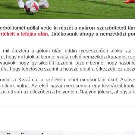
kerből ismét góllal vette ki részét a nyáron szerződtetett t
rtékelt a lefújás után
. Játékosunk ahogy a nemzetközi por
mit éreztem a gólom után, eddig meseszerűen alakul az i
re, hogy mi futott át benne, miután első nemzetközi kupameccse 
 vagyok, hogy így sikerült kezdeni, bízom benne, hogy hasonlóa
róla, hogy lehetőség szerint a hosszú oldalra érkezzek, ez abszo
ömör a Kisvárda, a széleken lehet megbontani őket. Alapvetőe
erettünk volna. Az első hazai meccsemen egy kissráctól kapt
 is ott van az öltözőben a helyemen. Nagyon jólesik, ahogy a 