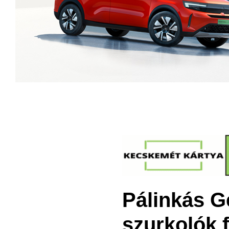
Pálinkás G
szurkolók 