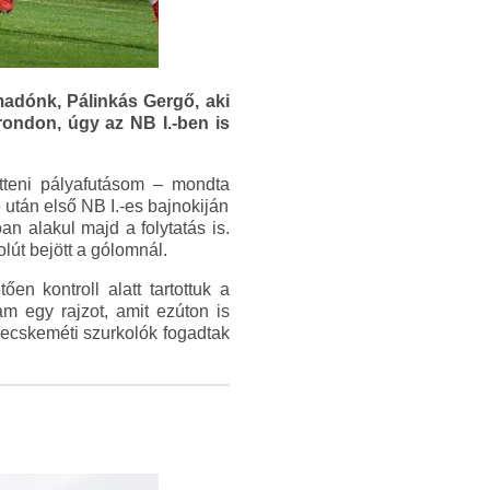
ámadónk, Pálinkás Gergő, aki
ondon, úgy az NB I.-ben is
tteni pályafutásom – mondta
után első NB I.-es bajnokiján
n alakul majd a folytatás is.
lút bejött a gólomnál.
n kontroll alatt tartottuk a
am egy rajzot, amit ezúton is
kecskeméti szurkolók fogadtak