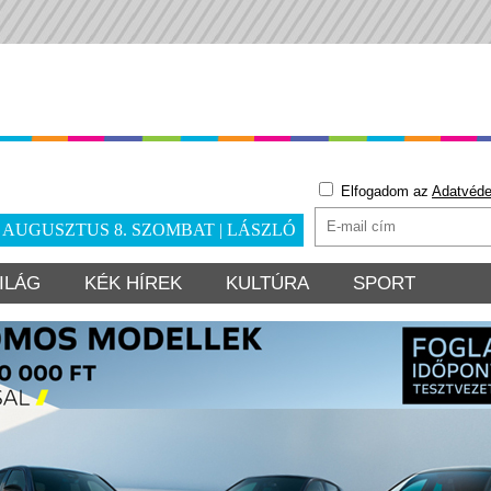
Elfogadom az
Adatvéde
. AUGUSZTUS 8. SZOMBAT | LÁSZLÓ
ILÁG
KÉK HÍREK
KULTÚRA
SPORT