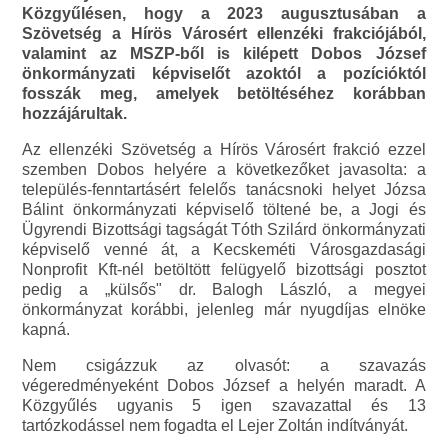
Közgyűlésen, hogy a 2023 augusztusában a
Szövetség a Hírös Városért ellenzéki frakciójából,
valamint az MSZP-ből is kilépett Dobos József
önkormányzati képviselőt azoktól a pozícióktól
fosszák meg, amelyek betöltéséhez korábban
hozzájárultak.
Az ellenzéki Szövetség a Hírös Városért frakció ezzel
szemben Dobos helyére a következőket javasolta: a
település-fenntartásért felelős tanácsnoki helyet Józsa
Bálint önkormányzati képviselő töltené be, a Jogi és
Ügyrendi Bizottsági tagságát Tóth Szilárd önkormányzati
képviselő venné át, a Kecskeméti Városgazdasági
Nonprofit Kft-nél betöltött felügyelő bizottsági posztot
pedig a „külsős" dr. Balogh László, a megyei
önkormányzat korábbi, jelenleg már nyugdíjas elnöke
kapná.
Nem csigázzuk az olvasót: a szavazás
végeredményeként Dobos József a helyén maradt. A
Közgyűlés ugyanis 5 igen szavazattal és 13
tartózkodássel nem fogadta el Lejer Zoltán indítványát.