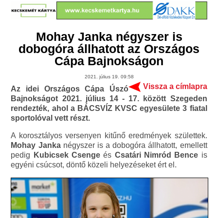
Mohay Janka négyszer is
dobogóra állhatott az Országos
Cápa Bajnokságon
2021. július 19. 09:58
Vissza a címlapra
Az idei Országos Cápa Úszó
Bajnokságot 2021. július 14 - 17. között Szegeden
rendezték, ahol a BÁCSVÍZ KVSC egyesülete 3 fiatal
sportolóval vett részt.
A korosztályos versenyen kitűnő eredmények születtek.
Mohay Janka
négyszer is a dobogóra állhatott, emellett
pedig
Kubicsek Csenge
és
Csatári Nimród Bence
is
egyéni csúcsot, döntő közeli helyezéseket ért el.