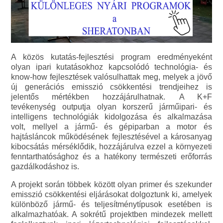
A közös kutatás-fejlesztési program eredményeként
olyan ipari kutatásokhoz kapcsolódó technológia- és
know-how fejlesztések valósulhattak meg, melyek a jövő
új generációs emisszió csökkentési trendjeihez is
jelentős mértékben hozzájárulhatnak. A K+F
tevékenység outputja olyan korszerű járműipari- és
intelligens technológiák kidolgozása és alkalmazása
volt, mellyel a jármű- és gépiparban a motor és
hajtásláncok működésének fejlesztésével a károsanyag
kibocsátás mérséklődik, hozzájárulva ezzel a környezeti
fenntarthatósághoz és a hatékony természeti erőforrás
gazdálkodáshoz is.
A projekt során többek között olyan primer és szekunder
emisszió csökkentési eljárásokat dolgoztunk ki, amelyek
különböző jármű- és teljesítménytípusok esetében is
alkalmazhatóak. A sokrétű projektben mindezek mellett