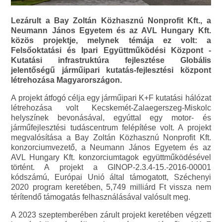
Lezárult a Bay Zoltán Közhasznú Nonprofit Kft., a
Neumann János Egyetem és az AVL Hungary Kft.
közös projektje, melynek témája ez volt: a
Felsőoktatási és Ipari Együttműködési Központ -
Kutatási infrastruktúra fejlesztése Globális
jelentőségű járműipari kutatás-fejlesztési központ
létrehozása Magyarországon.
A projekt átfogó célja egy járműipari K+F kutatási hálózat
létrehozása volt Kecskemét-Zalaegerszeg-Miskolc
helyszínek bevonásával, egyúttal egy motor- és
járműfejlesztési tudáscentrum felépítése volt. A projekt
megvalósítása a Bay Zoltán Közhasznú Nonprofit Kft.
konzorciumvezető, a Neumann János Egyetem és az
AVL Hungary Kft. konzorciumtagok együttműködésével
történt. A projekt a GINOP-2.3.4-15.-2016-00001
kódszámú, Európai Unió által támogatott, Széchenyi
2020 program keretében, 5,749 milliárd Ft vissza nem
térítendő támogatás felhasználásával valósult meg.
A 2023 szeptemberében zárult projekt keretében végzett