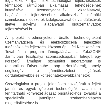
foglalkoztunk ipari lézertechnológiai fejlesztésekkel,
fémhabok járműipari alkalmazási lehetőségeinek
kutatásával, üzemanyagcellák vizsgálatával,
hajtásláncok fejlesztéséhez alkalmazható mérnöki
szimulációs módszerek kidolgozásával és validálásával,
illetve növényi alapanyagú bioüzemanyagok
fejlesztésével is.
A projekt eredményeként önálló technológiaként
üzemanyagcella és elektrolíziscella fejlesztési
tudásbázis és fejlesztési központ épült fel Kecskeméten.
Továbbá a program támogatásával a ZalaZONE
Járműipari Tesztpálya szomszédságában létrejött egy
korszerű járműipari szimulátor laboratórium is
(dinamikus Driver-in-the Loop szimulátorral), amely
segítségével a járműtesztelési eljárások
gördülékenyebbé és költséghatékonyabbá tehetők.
Összefoglalva a projekt jelentősen hozzájárult a fejlett
jármű- és egyéb gépipari technológiák, valamint a
fenntartható környezet ágazati prioritásokhoz, továbbá a
specializált járműipari szakemberképzés
megerősítéséhez is.