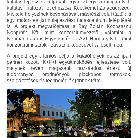
kutatás-fejlesztés célja volt egyrészt egy járműipari K+F
kutatási hálózat létrehozása Kecskemét-Zalaegerszeg-
Miskolc helyszínek bevonásával, másrészt célul tűztük ki
egy motor- és járműfejlesztési tudáscentrum felépítését
is. A projekt megvalósítása a Bay Zoltán Közhasznú
Nonprofit Kft. mint konzorciumvezető, valamint a
Neumann János Egyetem és az AVL Hungary Kft. - mint
konzorciumi tagok - együttműködésével valósult meg.
A projekt egyik fontos célja a kutatóhelyek és az ipari
partner közötti K+F+I együttműködés fejlesztése volt,
melynek révén magasabb hozzáadott értékű, új
tudományos eredmények, piacképes termékek,
szolgáltatások és technológiák jönnek létre.