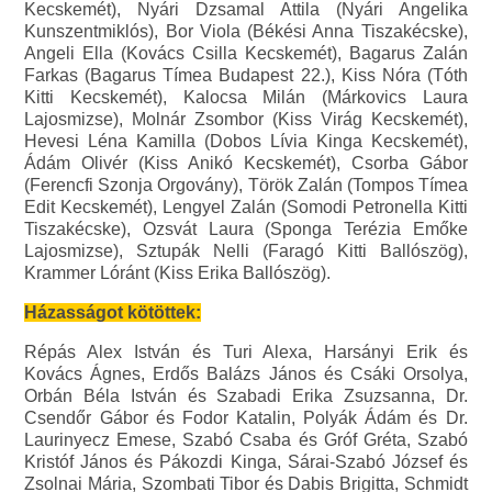
Kecskemét), Nyári Dzsamal Attila (Nyári Angelika
Kunszentmiklós), Bor Viola (Békési Anna Tiszakécske),
Angeli Ella (Kovács Csilla Kecskemét), Bagarus Zalán
Farkas (Bagarus Tímea Budapest 22.), Kiss Nóra (Tóth
Kitti Kecskemét), Kalocsa Milán (Márkovics Laura
Lajosmizse), Molnár Zsombor (Kiss Virág Kecskemét),
Hevesi Léna Kamilla (Dobos Lívia Kinga Kecskemét),
Ádám Olivér (Kiss Anikó Kecskemét), Csorba Gábor
(Ferencfi Szonja Orgovány), Török Zalán (Tompos Tímea
Edit Kecskemét), Lengyel Zalán (Somodi Petronella Kitti
Tiszakécske), Ozsvát Laura (Sponga Terézia Emőke
Lajosmizse), Sztupák Nelli (Faragó Kitti Ballószög),
Krammer Lóránt (Kiss Erika Ballószög).
Házasságot kötöttek:
Répás Alex István és Turi Alexa, Harsányi Erik és
Kovács Ágnes, Erdős Balázs János és Csáki Orsolya,
Orbán Béla István és Szabadi Erika Zsuzsanna, Dr.
Csendőr Gábor és Fodor Katalin, Polyák Ádám és Dr.
Laurinyecz Emese, Szabó Csaba és Gróf Gréta, Szabó
Kristóf János és Pákozdi Kinga, Sárai-Szabó József és
Zsolnai Mária, Szombati Tibor és Dabis Brigitta, Schmidt