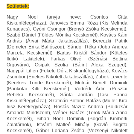
Születtek:
Nagy Noel (anyja neve: Csontos Gitta
Kiskunfélegyháza), Janovics Emma Róza (Kis Melinda
Kunadacs), Gyóni Csongor (Brenyó Zsóka Kecskemét),
Szabó Dániel (Földes Mónika Kecskemét), Kovács Káin
András (Árvai Márta Jakabszállás), Bereczki Patrik
(Demeter Erika Ballószög), Sándor Réka (Jobb Andrea
Marcela Kecskemét), Bartus Kristóf Sándor (Köteles
Ildikó Lakitelek), Farkas Olivér (Szénási Bettina
Orgovány), Csipak Szofia (Bálint Alexa Szeged),
Nagypál Lilien (Fekete Dóra Kiskunfélegyháza), Kovács
Zsombor (Énekes Nikolett Jakabszállás), Zubek Levente
(Kerekes Tünde Kecskemét), Molnár Benett Dominik
(Pankotai Kitti Kecskemét), Vödrédi Ádin (Pusztai
Rebeka Kecskemét), Sánta Jordán (Tasi Panna
Kiskunfélegyháza), Szatmári Botond Balázs (Müller Kira
Irisz Kerekegyháza), Rostás Nazira Andrea (Boldizsár
Amanda Mindszent), Wéber Balázs (Török Mária Anna
Kecskemét), Bihari Noel Dominik (Bogdán Kimberli
Zalatárnok), Istvánfi Matteó Mihály (Gavló Brigitta
Kecskemét), Gábor Loriana Zsófia (Vezsenyi Nikolett