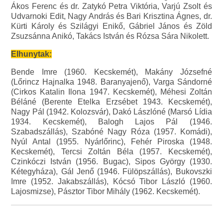
Ákos Ferenc és dr. Zatykó Petra Viktória, Varjú Zsolt és
Udvarnoki Edit, Nagy András és Bari Krisztina Ágnes, dr.
Kürti Károly és Szilágyi Enikő, Gábriel János és Zöld
Zsuzsánna Anikó, Takács István és Rózsa Sára Nikolett.
Elhunytak:
Bende Imre (1960. Kecskemét), Makány Józsefné
(Lőrincz Hajnalka 1948. Baranyajenő), Varga Sándorné
(Cirkos Katalin Ilona 1947. Kecskemét), Méhesi Zoltán
Béláné (Berente Etelka Erzsébet 1943. Kecskemét),
Nagy Pál (1942. Kolozsvár), Dakó Lászlóné (Marsó Lídia
1934. Kecskemét), Balogh Lajos Pál (1946.
Szabadszállás), Szabóné Nagy Róza (1957. Komádi),
Nyúl Antal (1955. Nyárlőrinc), Fehér Piroska (1948.
Kecskemét), Tercsi Zoltán Béla (1957. Kecskemét),
Czinkóczi István (1956. Bugac), Sipos György (1930.
Kétegyháza), Gál Jenő (1946. Fülöpszállás), Bukovszki
Imre (1952. Jakabszállás), Kócsó Tibor László (1960.
Lajosmizse), Pásztor Tibor Mihály (1962. Kecskemét).